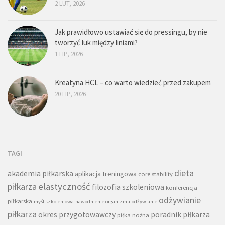
2 LUT, 2026
Jak prawidłowo ustawiać się do pressingu, by nie
tworzyć luk między liniami?
1 LIP, 2026
Kreatyna HCL – co warto wiedzieć przed zakupem
20 LIP, 2026
TAGI
dieta
akademia piłkarska
aplikacja treningowa
core stability
piłkarza
elastyczność
filozofia szkoleniowa
konferencja
odżywianie
piłkarska
myśl szkoleniowa
nawodnienie organizmu
odżywianie
piłkarza
okres przygotowawczy
poradnik piłkarza
piłka nożna