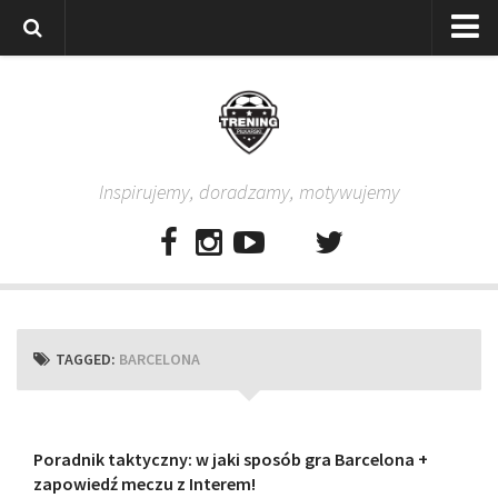
Strona główna
Wszystkie
Piłkarze
Inspirujemy, doradzamy, motywujemy
Rodzice
Trenerzy
Testy piłkarskie
Baza video
Baza ćwiczeń
TAGGED:
BARCELONA
Pro Training
Aplikacja
Aplikacja Pro Training – Trening Piłkarski
Poradnik taktyczny: w jaki sposób gra Barcelona +
zapowiedź meczu z Interem!
Plan treningowy “Piłkarski W-F w domu”