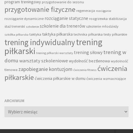
program treningowy
przygotowanie do sezonu
przygotowanie fizyczne
regeneracja
rozciąganie
rozciąganie statyczne
rozciąganie dynamiczne
rozgrzewka
stabilizacja
szkolenie dla trenerów
staż trenerski
szkolenie młodzieży
szkolenie
taktyka piłkarska
taktyka
technika piłkarska
testy piłkarskie
szkółka piłkarska
trening
trening indywidualny
piłkarski
trening w
trening siłowy
trening piłkarski warsztaty
domu
warsztaty szkoleniowe
wydolność beztlenowa
wydolność
ćwiczenia
zapobieganie kontuzjom
tlenowa
ćwiczenia fitness
piłkarskie
ćwiczenia piłkarskie w domu
ćwiczenia wzmacniające
ARCHIWUM
Archiwum