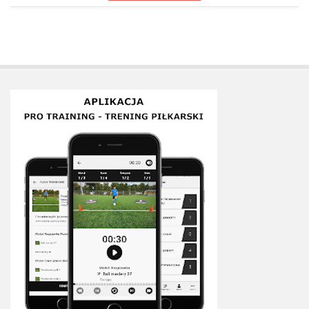
Plan treningowy szybkość i dynamika
Program przygotowania fizycznego
Program treningu siłowego
Program treningu biegowego
Sklep
Edukacja
Plany treningowe
Aplikacja Pro Training
Sprzęt treningowy
Kontakt
O nas
Od autorów
Kontakt