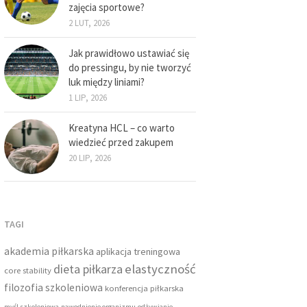
zajęcia sportowe?
2 LUT, 2026
Jak prawidłowo ustawiać się
do pressingu, by nie tworzyć
luk między liniami?
1 LIP, 2026
Kreatyna HCL – co warto
wiedzieć przed zakupem
20 LIP, 2026
TAGI
akademia piłkarska
aplikacja treningowa
dieta piłkarza
elastyczność
core stability
filozofia szkoleniowa
konferencja piłkarska
myśl szkoleniowa
nawodnienie organizmu
odżywianie