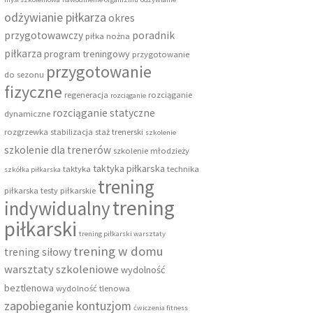
odżywianie piłkarza
okres
przygotowawczy
poradnik
piłka nożna
piłkarza
program treningowy
przygotowanie
przygotowanie
do sezonu
fizyczne
regeneracja
rozciąganie
rozciąganie
rozciąganie statyczne
dynamiczne
rozgrzewka
stabilizacja
staż trenerski
szkolenie
szkolenie dla trenerów
szkolenie młodzieży
taktyka piłkarska
taktyka
technika
szkółka piłkarska
trening
piłkarska
testy piłkarskie
trening
indywidualny
piłkarski
trening piłkarski warsztaty
trening w domu
trening siłowy
warsztaty szkoleniowe
wydolność
beztlenowa
wydolność tlenowa
zapobieganie kontuzjom
ćwiczenia fitness