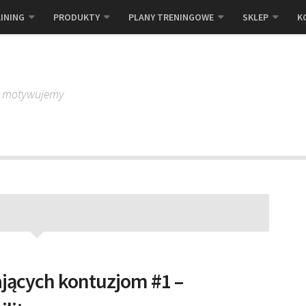
INING
PRODUKTY
PLANY TRENINGOWE
SKLEP
K
, motywujemy
jących kontuzjom #1 –