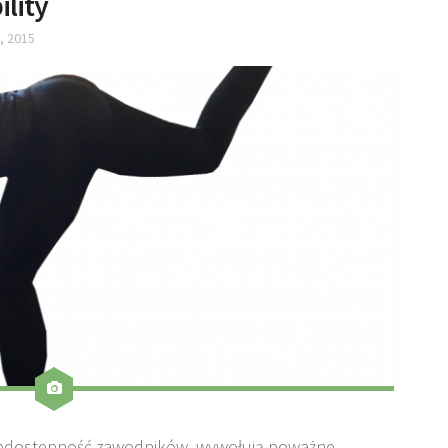
lity
, 2015
 niedostępność zawodników, wywołują poważne