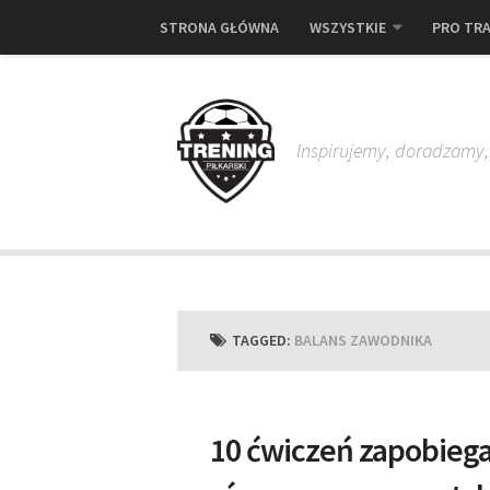
STRONA GŁÓWNA
WSZYSTKIE
PRO TRA
Inspirujemy, doradzamy
TAGGED:
BALANS ZAWODNIKA
10 ćwiczeń zapobiega