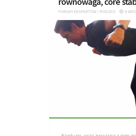
równowaga, core stabi
PORADY EKSPERTÓW
/
RODZICE
6 WRZ
Kontuzje, oraz związana z nimi