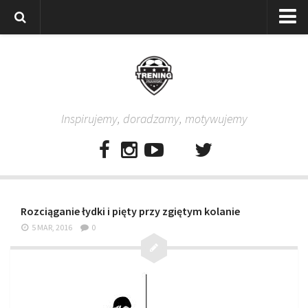
Strona główna
Wszystkie
Piłkarze
Inspirujemy, doradzamy, motywujemy
Rodzice
Trenerzy
Testy piłkarskie
Baza video
Rozciąganie łydki i pięty przy zgiętym kolanie
Baza ćwiczeń
5 MAR, 2016
0
Pro Training
Aplikacja
Aplikacja Pro Training – Trening Piłkarski
Plan treningowy “Piłkarski W-F w domu”