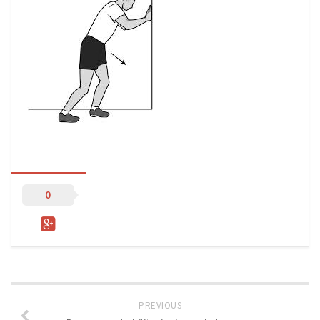
Sprzęt treningowy
Poręcze do ćwiczeń PRO TRAINING
Drążki do ćwiczeń PRO TRAINING
Guma oporowa PRO TRAINING
PRODUKTY
Piłkarska Kuchnia
Poradnik Piłkarza
Zeszyt Trenera
0
Dziennik Piłkarza
Planer Trenera – dziennik, konspekty, notatki
Plany treningowe
Program treningowy zapobieganie kontuzjom
PREVIOUS
Plan treningowy core stability