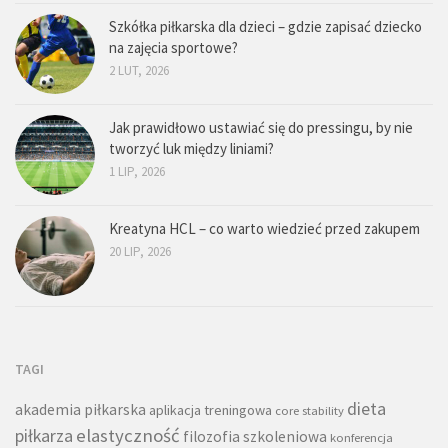
Szkółka piłkarska dla dzieci – gdzie zapisać dziecko
na zajęcia sportowe?
2 LUT, 2026
Jak prawidłowo ustawiać się do pressingu, by nie
tworzyć luk między liniami?
1 LIP, 2026
Kreatyna HCL – co warto wiedzieć przed zakupem
20 LIP, 2026
TAGI
dieta
akademia piłkarska
aplikacja treningowa
core stability
piłkarza
elastyczność
filozofia szkoleniowa
konferencja