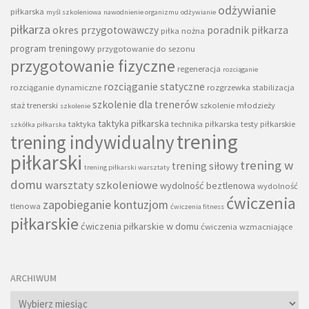
odżywianie
piłkarska
myśl szkoleniowa
nawodnienie organizmu
odżywianie
piłkarza
okres przygotowawczy
poradnik piłkarza
piłka nożna
program treningowy
przygotowanie do sezonu
przygotowanie fizyczne
regeneracja
rozciąganie
rozciąganie statyczne
rozciąganie dynamiczne
rozgrzewka
stabilizacja
szkolenie dla trenerów
staż trenerski
szkolenie młodzieży
szkolenie
taktyka piłkarska
taktyka
technika piłkarska
testy piłkarskie
szkółka piłkarska
trening
trening indywidualny
piłkarski
trening w
trening siłowy
trening piłkarski warsztaty
domu
warsztaty szkoleniowe
wydolność beztlenowa
wydolność
ćwiczenia
zapobieganie kontuzjom
tlenowa
ćwiczenia fitness
piłkarskie
ćwiczenia piłkarskie w domu
ćwiczenia wzmacniające
ARCHIWUM
Archiwum