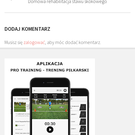
Domowa rehabilitacja stawu skokowego
Plan treningowy szybkość i dynamika
Program przygotowania fizycznego
Program treningu siłowego
DODAJ KOMENTARZ
Program treningu biegowego
Musisz się
zalogować
, aby móc dodać komentarz.
Sklep
Edukacja
Plany treningowe
Aplikacja Pro Training
Sprzęt treningowy
Kontakt
O nas
Od autorów
Kontakt