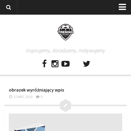
Strona główna
Wszystkie
Piłkarze
Inspirujemy, doradzamy, motywujemy
Rodzice
Trenerzy
Testy piłkarskie
Baza video
obrazek wyróżniający wpis
Baza ćwiczeń
11 WRZ, 2019
0
Pro Training
Aplikacja
Aplikacja Pro Training – Trening Piłkarski
Plan treningowy “Piłkarski W-F w domu”