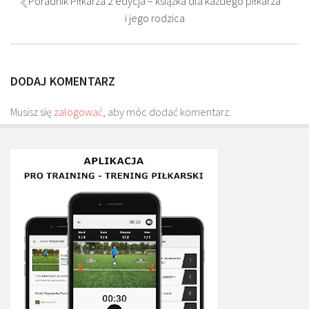
Poradnik Piłkarza 2 edycja – książka dla każdego piłkarza
Plan treningowy szybkość i dynamika
i jego rodzica
Program przygotowania fizycznego
Program treningu siłowego
DODAJ KOMENTARZ
Program treningu biegowego
Sklep
Musisz się
zalogować
, aby móc dodać komentarz.
Edukacja
Plany treningowe
Aplikacja Pro Training
Sprzęt treningowy
Kontakt
O nas
Od autorów
Kontakt