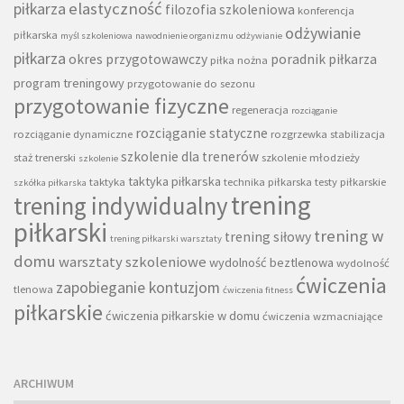
piłkarza
elastyczność
filozofia szkoleniowa
konferencja
odżywianie
piłkarska
myśl szkoleniowa
nawodnienie organizmu
odżywianie
piłkarza
okres przygotowawczy
poradnik piłkarza
piłka nożna
program treningowy
przygotowanie do sezonu
przygotowanie fizyczne
regeneracja
rozciąganie
rozciąganie statyczne
rozciąganie dynamiczne
rozgrzewka
stabilizacja
szkolenie dla trenerów
staż trenerski
szkolenie młodzieży
szkolenie
taktyka piłkarska
taktyka
technika piłkarska
testy piłkarskie
szkółka piłkarska
trening
trening indywidualny
piłkarski
trening w
trening siłowy
trening piłkarski warsztaty
domu
warsztaty szkoleniowe
wydolność beztlenowa
wydolność
ćwiczenia
zapobieganie kontuzjom
tlenowa
ćwiczenia fitness
piłkarskie
ćwiczenia piłkarskie w domu
ćwiczenia wzmacniające
ARCHIWUM