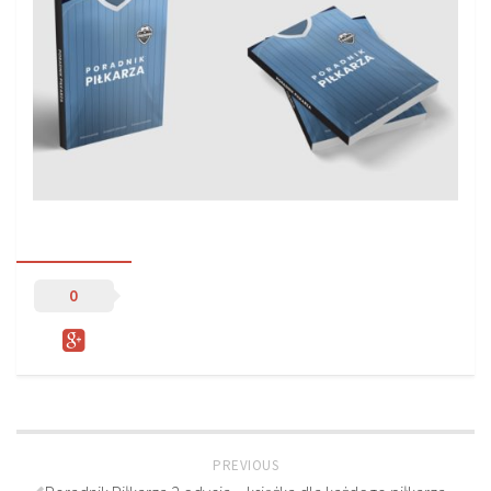
Sprzęt treningowy
Poręcze do ćwiczeń PRO TRAINING
Drążki do ćwiczeń PRO TRAINING
Guma oporowa PRO TRAINING
PRODUKTY
Piłkarska Kuchnia
Poradnik Piłkarza
Zeszyt Trenera
0
Dziennik Piłkarza
Planer Trenera – dziennik, konspekty, notatki
Plany treningowe
Program treningowy zapobieganie kontuzjom
PREVIOUS
Plan treningowy core stability