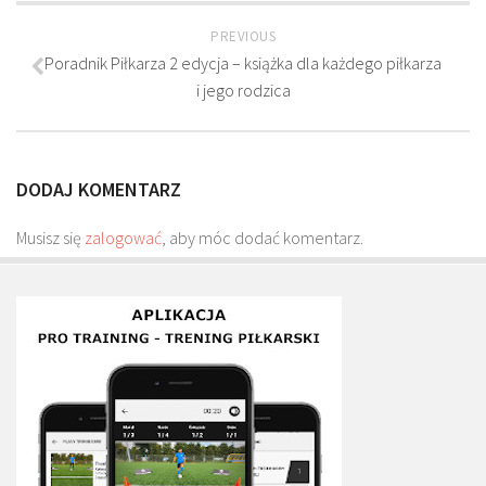
Plan treningowy szybkość i dynamika
PREVIOUS
Program przygotowania fizycznego
Poradnik Piłkarza 2 edycja – książka dla każdego piłkarza
Program treningu siłowego
i jego rodzica
Program treningu biegowego
Sklep
DODAJ KOMENTARZ
Edukacja
Musisz się
Plany treningowe
zalogować
, aby móc dodać komentarz.
Aplikacja Pro Training
Sprzęt treningowy
Kontakt
O nas
Od autorów
Kontakt