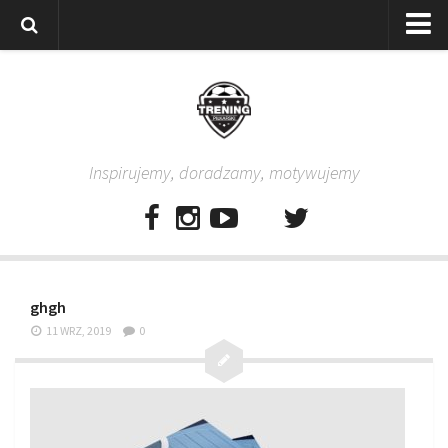
Strona główna
Wszystkie
Piłkarze
Inspirujemy, doradzamy, motywujemy
Rodzice
Trenerzy
Testy piłkarskie
Baza video
ghgh
Baza ćwiczeń
11 WRZ, 2019
0
Pro Training
Aplikacja
Aplikacja Pro Training – Trening Piłkarski
Plan treningowy “Piłkarski W-F w domu”