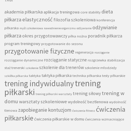
dieta
akademia piłkarska
aplikacja treningowa
core stability
piłkarza
elastyczność
filozofia szkoleniowa
konferencja
odżywianie
piłkarska
myśl szkoleniowa
nawodnienie organizmu
odżywianie
piłkarza
okres przygotowawczy
poradnik piłkarza
piłka nożna
program treningowy
przygotowanie do sezonu
przygotowanie fizyczne
regeneracja
rozciąganie
rozciąganie statyczne
rozciąganie dynamiczne
rozgrzewka
stabilizacja
szkolenie dla trenerów
staż trenerski
szkolenie młodzieży
szkolenie
taktyka piłkarska
taktyka
technika piłkarska
testy piłkarskie
szkółka piłkarska
trening
trening indywidualny
piłkarski
trening w
trening siłowy
trening piłkarski warsztaty
domu
warsztaty szkoleniowe
wydolność beztlenowa
wydolność
ćwiczenia
zapobieganie kontuzjom
tlenowa
ćwiczenia fitness
piłkarskie
ćwiczenia piłkarskie w domu
ćwiczenia wzmacniające