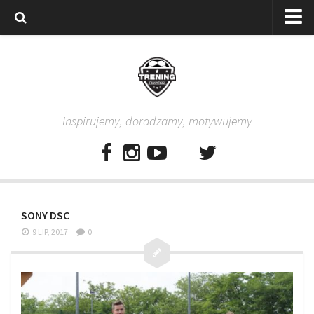
Strona główna
Wszystkie
Piłkarze
Inspirujemy, doradzamy, motywujemy
Rodzice
Trenerzy
Testy piłkarskie
Baza video
SONY DSC
Baza ćwiczeń
9 LIP, 2017
0
Pro Training
Aplikacja
Aplikacja Pro Training – Trening Piłkarski
Plan treningowy “Piłkarski W-F w domu”