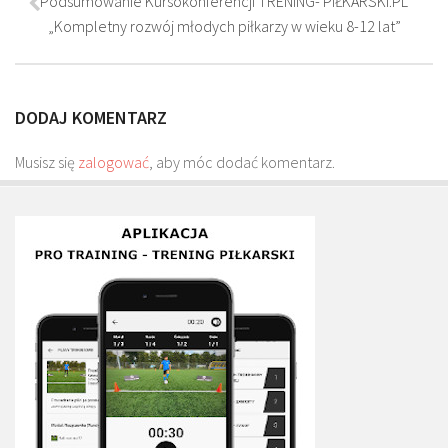
Podsumowanie Kursokonferencji TRENING- PIŁKARSKI.PL
Plan treningowy szybkość i dynamika
„Kompletny rozwój młodych piłkarzy w wieku 8-12 lat”
Program przygotowania fizycznego
Program treningu siłowego
DODAJ KOMENTARZ
Program treningu biegowego
Sklep
Musisz się
zalogować
, aby móc dodać komentarz.
Edukacja
Plany treningowe
Aplikacja Pro Training
Sprzęt treningowy
Kontakt
O nas
Od autorów
Kontakt