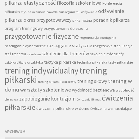
piłkarza
elastyczność
filozofia szkoleniowa
konferencja
odżywianie
piłkarska
myśl szkoleniowa
nawodnienie organizmu
odżywianie
piłkarza
okres przygotowawczy
poradnik piłkarza
piłka nożna
program treningowy
przygotowanie do sezonu
przygotowanie fizyczne
regeneracja
rozciąganie
rozciąganie statyczne
rozciąganie dynamiczne
rozgrzewka
stabilizacja
szkolenie dla trenerów
staż trenerski
szkolenie młodzieży
szkolenie
taktyka piłkarska
taktyka
technika piłkarska
testy piłkarskie
szkółka piłkarska
trening
trening indywidualny
piłkarski
trening w
trening siłowy
trening piłkarski warsztaty
domu
warsztaty szkoleniowe
wydolność beztlenowa
wydolność
ćwiczenia
zapobieganie kontuzjom
tlenowa
ćwiczenia fitness
piłkarskie
ćwiczenia piłkarskie w domu
ćwiczenia wzmacniające
ARCHIWUM