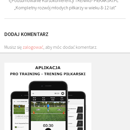
Podsumowanie Kursokonferencji TRENING- PIŁKARSKI.PL
Plan treningowy szybkość i dynamika
„Kompletny rozwój młodych piłkarzy w wieku 8-12 lat”
Program przygotowania fizycznego
Program treningu siłowego
DODAJ KOMENTARZ
Program treningu biegowego
Sklep
Musisz się
zalogować
, aby móc dodać komentarz.
Edukacja
Plany treningowe
Aplikacja Pro Training
Sprzęt treningowy
Kontakt
O nas
Od autorów
Kontakt