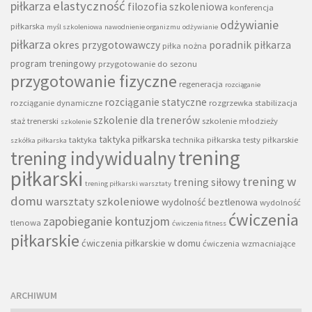
piłkarza
elastyczność
filozofia szkoleniowa
konferencja
odżywianie
piłkarska
myśl szkoleniowa
nawodnienie organizmu
odżywianie
piłkarza
okres przygotowawczy
poradnik piłkarza
piłka nożna
program treningowy
przygotowanie do sezonu
przygotowanie fizyczne
regeneracja
rozciąganie
rozciąganie statyczne
rozciąganie dynamiczne
rozgrzewka
stabilizacja
szkolenie dla trenerów
staż trenerski
szkolenie młodzieży
szkolenie
taktyka piłkarska
taktyka
technika piłkarska
testy piłkarskie
szkółka piłkarska
trening
trening indywidualny
piłkarski
trening w
trening siłowy
trening piłkarski warsztaty
domu
warsztaty szkoleniowe
wydolność beztlenowa
wydolność
ćwiczenia
zapobieganie kontuzjom
tlenowa
ćwiczenia fitness
piłkarskie
ćwiczenia piłkarskie w domu
ćwiczenia wzmacniające
ARCHIWUM