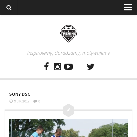
Strona główna
Wszystkie
Piłkarze
Inspirujemy, doradzamy, motywujemy
Rodzice
Trenerzy
Testy piłkarskie
Baza video
SONY DSC
Baza ćwiczeń
9 LIP, 2017
0
Pro Training
Aplikacja
Aplikacja Pro Training – Trening Piłkarski
Plan treningowy “Piłkarski W-F w domu”