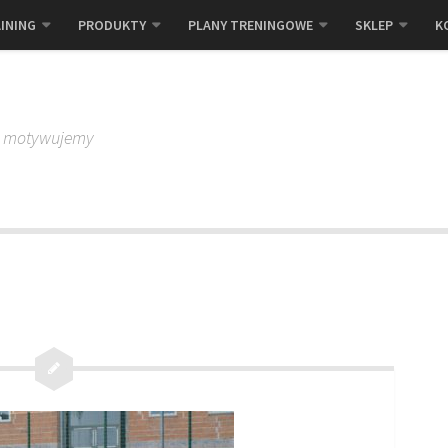
INING
PRODUKTY
PLANY TRENINGOWE
SKLEP
K
, motywujemy