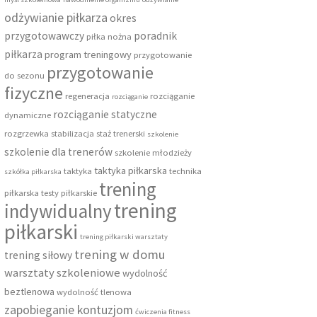
odżywianie piłkarza
okres
przygotowawczy
poradnik
piłka nożna
piłkarza
program treningowy
przygotowanie
przygotowanie
do sezonu
fizyczne
regeneracja
rozciąganie
rozciąganie
rozciąganie statyczne
dynamiczne
rozgrzewka
stabilizacja
staż trenerski
szkolenie
szkolenie dla trenerów
szkolenie młodzieży
taktyka piłkarska
taktyka
technika
szkółka piłkarska
trening
piłkarska
testy piłkarskie
trening
indywidualny
piłkarski
trening piłkarski warsztaty
trening w domu
trening siłowy
warsztaty szkoleniowe
wydolność
beztlenowa
wydolność tlenowa
zapobieganie kontuzjom
ćwiczenia fitness