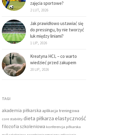
zajęcia sportowe?
2 LUT, 2026
Jak prawidłowo ustawiać się
do pressingu, by nie tworzyć
luk między liniami?
1 LIP, 2026
Kreatyna HCL – co warto
wiedzieć przed zakupem
20 LIP, 2026
TAGI
akademia piłkarska
aplikacja treningowa
dieta piłkarza
elastyczność
core stability
filozofia szkoleniowa
konferencja piłkarska
myśl szkoleniowa
nawodnienie organizmu
odżywianie