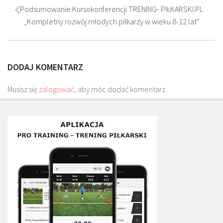
Plan treningowy szybkość i dynamika
Podsumowanie Kursokonferencji TRENING- PIŁKARSKI.PL
„Kompletny rozwój młodych piłkarzy w wieku 8-12 lat”
Program przygotowania fizycznego
Program treningu siłowego
Program treningu biegowego
DODAJ KOMENTARZ
Sklep
Musisz się
zalogować
, aby móc dodać komentarz.
Edukacja
Plany treningowe
Aplikacja Pro Training
Sprzęt treningowy
Kontakt
O nas
Od autorów
Kontakt