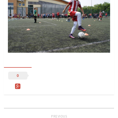
Sprzęt treningowy
Poręcze do ćwiczeń PRO TRAINING
Drążki do ćwiczeń PRO TRAINING
Guma oporowa PRO TRAINING
PRODUKTY
Piłkarska Kuchnia
Poradnik Piłkarza
Zeszyt Trenera
0
Dziennik Piłkarza
Planer Trenera – dziennik, konspekty, notatki
Plany treningowe
Program treningowy zapobieganie kontuzjom
Plan treningowy core stability
PREVIOUS