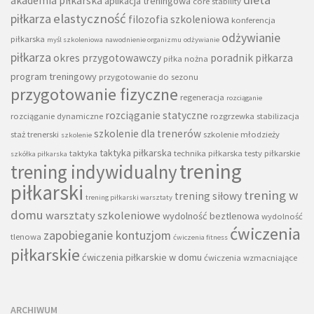
akademia piłkarska
aplikacja treningowa
core stability
piłkarza
elastyczność
filozofia szkoleniowa
konferencja
odżywianie
piłkarska
myśl szkoleniowa
nawodnienie organizmu
odżywianie
piłkarza
okres przygotowawczy
poradnik piłkarza
piłka nożna
program treningowy
przygotowanie do sezonu
przygotowanie fizyczne
regeneracja
rozciąganie
rozciąganie statyczne
rozciąganie dynamiczne
rozgrzewka
stabilizacja
szkolenie dla trenerów
staż trenerski
szkolenie młodzieży
szkolenie
taktyka piłkarska
taktyka
technika piłkarska
testy piłkarskie
szkółka piłkarska
trening
trening indywidualny
piłkarski
trening w
trening siłowy
trening piłkarski warsztaty
domu
warsztaty szkoleniowe
wydolność beztlenowa
wydolność
ćwiczenia
zapobieganie kontuzjom
tlenowa
ćwiczenia fitness
piłkarskie
ćwiczenia piłkarskie w domu
ćwiczenia wzmacniające
ARCHIWUM