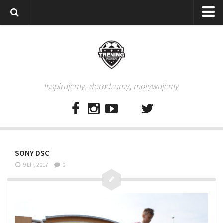
Strona główna
Wszystkie
Piłkarze
Inspirujemy, doradzamy, motywujemy
Rodzice
Trenerzy
Testy piłkarskie
Baza video
SONY DSC
Baza ćwiczeń
9 LIP, 2017
0
Pro Training
Aplikacja
Aplikacja Pro Training – Trening Piłkarski
Plan treningowy “Piłkarski W-F w domu”