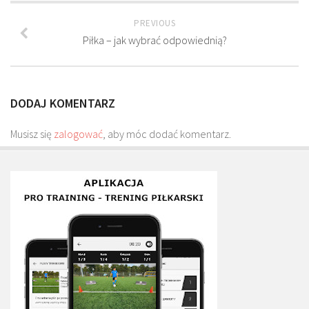
Plan treningowy szybkość i dynamika
PREVIOUS
Program przygotowania fizycznego
Piłka – jak wybrać odpowiednią?
Program treningu siłowego
Program treningu biegowego
DODAJ KOMENTARZ
Sklep
Edukacja
Musisz się
zalogować
, aby móc dodać komentarz.
Plany treningowe
Aplikacja Pro Training
Sprzęt treningowy
Kontakt
O nas
Od autorów
Kontakt