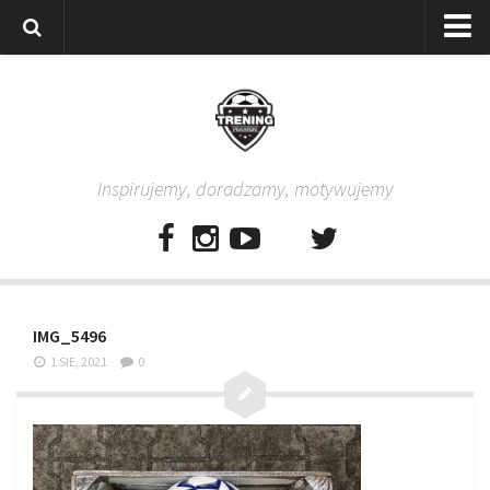
Strona główna
Wszystkie
Piłkarze
Inspirujemy, doradzamy, motywujemy
Rodzice
Trenerzy
Testy piłkarskie
Baza video
IMG_5496
Baza ćwiczeń
1 SIE, 2021
0
Pro Training
Aplikacja
Aplikacja Pro Training – Trening Piłkarski
Plan treningowy “Piłkarski W-F w domu”