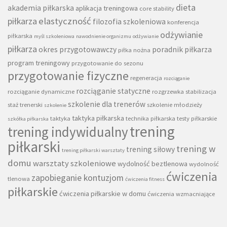
dieta
akademia piłkarska
aplikacja treningowa
core stability
piłkarza
elastyczność
filozofia szkoleniowa
konferencja
odżywianie
piłkarska
myśl szkoleniowa
nawodnienie organizmu
odżywianie
piłkarza
okres przygotowawczy
poradnik piłkarza
piłka nożna
program treningowy
przygotowanie do sezonu
przygotowanie fizyczne
regeneracja
rozciąganie
rozciąganie statyczne
rozciąganie dynamiczne
rozgrzewka
stabilizacja
szkolenie dla trenerów
staż trenerski
szkolenie młodzieży
szkolenie
taktyka piłkarska
taktyka
technika piłkarska
testy piłkarskie
szkółka piłkarska
trening
trening indywidualny
piłkarski
trening w
trening siłowy
trening piłkarski warsztaty
domu
warsztaty szkoleniowe
wydolność beztlenowa
wydolność
ćwiczenia
zapobieganie kontuzjom
tlenowa
ćwiczenia fitness
piłkarskie
ćwiczenia piłkarskie w domu
ćwiczenia wzmacniające