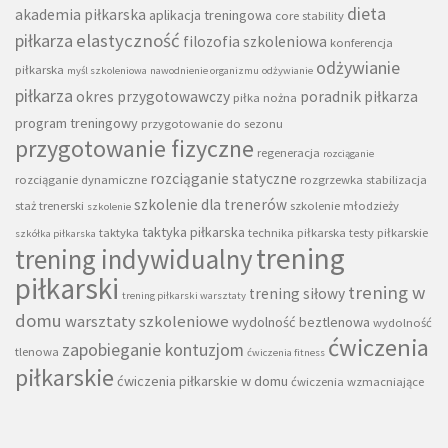
dieta
akademia piłkarska
aplikacja treningowa
core stability
piłkarza
elastyczność
filozofia szkoleniowa
konferencja
odżywianie
piłkarska
myśl szkoleniowa
nawodnienie organizmu
odżywianie
piłkarza
okres przygotowawczy
poradnik piłkarza
piłka nożna
program treningowy
przygotowanie do sezonu
przygotowanie fizyczne
regeneracja
rozciąganie
rozciąganie statyczne
rozciąganie dynamiczne
rozgrzewka
stabilizacja
szkolenie dla trenerów
staż trenerski
szkolenie młodzieży
szkolenie
taktyka piłkarska
taktyka
technika piłkarska
testy piłkarskie
szkółka piłkarska
trening
trening indywidualny
piłkarski
trening w
trening siłowy
trening piłkarski warsztaty
domu
warsztaty szkoleniowe
wydolność beztlenowa
wydolność
ćwiczenia
zapobieganie kontuzjom
tlenowa
ćwiczenia fitness
piłkarskie
ćwiczenia piłkarskie w domu
ćwiczenia wzmacniające