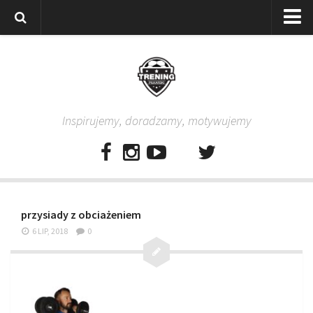
Strona główna
Wszystkie
Piłkarze
Inspirujemy, doradzamy, motywujemy
Rodzice
Trenerzy
Testy piłkarskie
Baza video
przysiady z obciażeniem
Baza ćwiczeń
6 LIP, 2018
0
Pro Training
Aplikacja
Aplikacja Pro Training – Trening Piłkarski
Plan treningowy “Piłkarski W-F w domu”