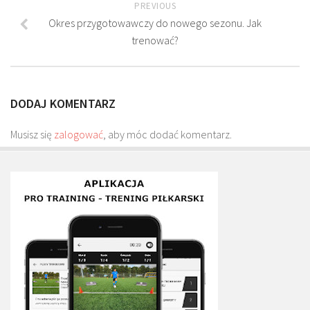
PREVIOUS
Plan treningowy szybkość i dynamika
Okres przygotowawczy do nowego sezonu. Jak
Program przygotowania fizycznego
trenować?
Program treningu siłowego
Program treningu biegowego
DODAJ KOMENTARZ
Sklep
Edukacja
Musisz się
zalogować
, aby móc dodać komentarz.
Plany treningowe
Aplikacja Pro Training
Sprzęt treningowy
Kontakt
O nas
Od autorów
Kontakt