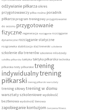
odżywianie piłkarza
okres
przygotowawczy
poradnik
piłka nożna
piłkarza
program treningowy
przygotowanie
przygotowanie
do sezonu
fizyczne
regeneracja
rozciąganie
rozciąganie
rozciąganie statyczne
dynamiczne
rozgrzewka
stabilizacja
staż trenerski
szkolenie
szkolenie dla trenerów
szkolenie młodzieży
taktyka piłkarska
taktyka
technika
szkółka piłkarska
trening
piłkarska
testy piłkarskie
trening
indywidualny
piłkarski
trening piłkarski warsztaty
trening w domu
trening siłowy
warsztaty szkoleniowe
wydolność
beztlenowa
wydolność tlenowa
zapobieganie kontuzjom
ćwiczenia fitness