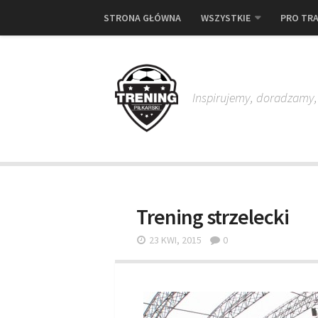
STRONA GŁÓWNA
WSZYSTKIE
PRO TRA
Inspirujemy, doradzamy
Trening strzelecki
23 KWI, 2015
0