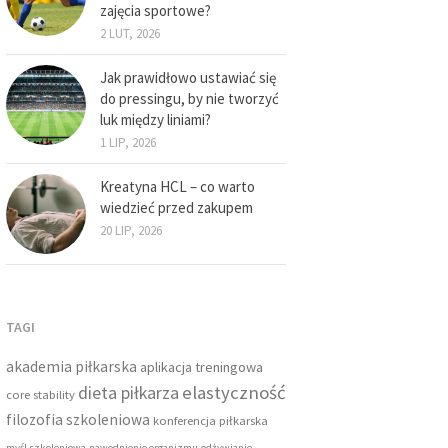
zajęcia sportowe?
2 LUT, 2026
Jak prawidłowo ustawiać się
do pressingu, by nie tworzyć
luk między liniami?
1 LIP, 2026
Kreatyna HCL – co warto
wiedzieć przed zakupem
20 LIP, 2026
TAGI
akademia piłkarska
aplikacja treningowa
dieta piłkarza
elastyczność
core stability
filozofia szkoleniowa
konferencja piłkarska
myśl szkoleniowa
nawodnienie organizmu
odżywianie