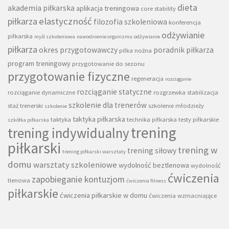
dieta
akademia piłkarska
aplikacja treningowa
core stability
piłkarza
elastyczność
filozofia szkoleniowa
konferencja
odżywianie
piłkarska
myśl szkoleniowa
nawodnienie organizmu
odżywianie
piłkarza
okres przygotowawczy
poradnik piłkarza
piłka nożna
program treningowy
przygotowanie do sezonu
przygotowanie fizyczne
regeneracja
rozciąganie
rozciąganie statyczne
rozciąganie dynamiczne
rozgrzewka
stabilizacja
szkolenie dla trenerów
staż trenerski
szkolenie młodzieży
szkolenie
taktyka piłkarska
taktyka
technika piłkarska
testy piłkarskie
szkółka piłkarska
trening
trening indywidualny
piłkarski
trening w
trening siłowy
trening piłkarski warsztaty
domu
warsztaty szkoleniowe
wydolność beztlenowa
wydolność
ćwiczenia
zapobieganie kontuzjom
tlenowa
ćwiczenia fitness
piłkarskie
ćwiczenia piłkarskie w domu
ćwiczenia wzmacniające