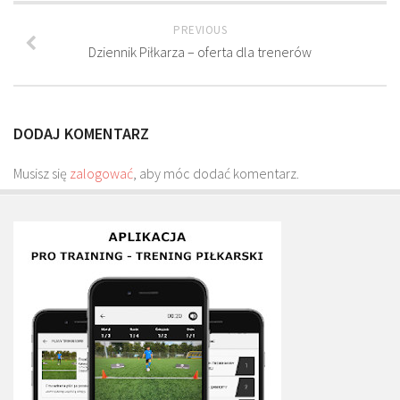
Plan treningowy szybkość i dynamika
PREVIOUS
Program przygotowania fizycznego
Dziennik Piłkarza – oferta dla trenerów
Program treningu siłowego
Program treningu biegowego
DODAJ KOMENTARZ
Sklep
Edukacja
Musisz się
zalogować
, aby móc dodać komentarz.
Plany treningowe
Aplikacja Pro Training
Sprzęt treningowy
Kontakt
O nas
Od autorów
Kontakt