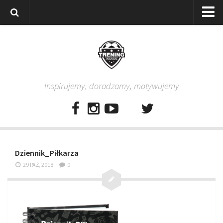
Strona główna
Wszystkie
Piłkarze
Inspirujemy, doradzamy, motywujemy
Rodzice
Trenerzy
Testy piłkarskie
Baza video
Dziennik_Piłkarza
Baza ćwiczeń
29 PAŹ, 2018
0
Pro Training
Aplikacja
Aplikacja Pro Training – Trening Piłkarski
Plan treningowy “Piłkarski W-F w domu”