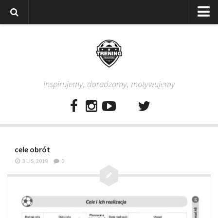
Strona główna
Wszystkie
Piłkarze
Inspirujemy, doradzamy, motywujemy
Rodzice
Trenerzy
Testy piłkarskie
Baza video
cele obrót
Baza ćwiczeń
3 LIS, 2019
0
Pro Training
Aplikacja
Aplikacja Pro Training – Trening Piłkarski
Plan treningowy “Piłkarski W-F w domu”