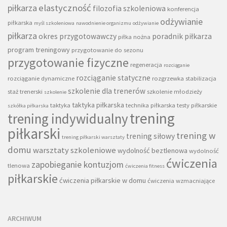
piłkarza
elastyczność
filozofia szkoleniowa
konferencja
odżywianie
piłkarska
myśl szkoleniowa
nawodnienie organizmu
odżywianie
piłkarza
okres przygotowawczy
poradnik piłkarza
piłka nożna
program treningowy
przygotowanie do sezonu
przygotowanie fizyczne
regeneracja
rozciąganie
rozciąganie statyczne
rozciąganie dynamiczne
rozgrzewka
stabilizacja
szkolenie dla trenerów
staż trenerski
szkolenie młodzieży
szkolenie
taktyka piłkarska
taktyka
technika piłkarska
testy piłkarskie
szkółka piłkarska
trening
trening indywidualny
piłkarski
trening w
trening siłowy
trening piłkarski warsztaty
domu
warsztaty szkoleniowe
wydolność beztlenowa
wydolność
ćwiczenia
zapobieganie kontuzjom
tlenowa
ćwiczenia fitness
piłkarskie
ćwiczenia piłkarskie w domu
ćwiczenia wzmacniające
ARCHIWUM