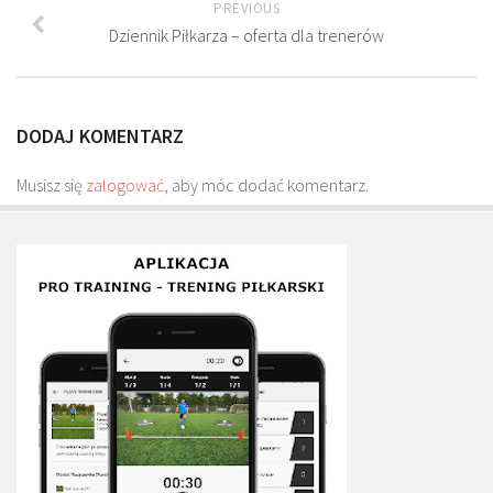
PREVIOUS
Plan treningowy szybkość i dynamika
Dziennik Piłkarza – oferta dla trenerów
Program przygotowania fizycznego
Program treningu siłowego
Program treningu biegowego
DODAJ KOMENTARZ
Sklep
Musisz się
zalogować
, aby móc dodać komentarz.
Edukacja
Plany treningowe
Aplikacja Pro Training
Sprzęt treningowy
Kontakt
O nas
Od autorów
Kontakt