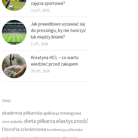
zajęcia sportowe?
2 LUT, 2026
Jak prawidłowo ustawiać się
do pressingu, by nie tworzyć
luk między liniami?
1 LIP, 2026
Kreatyna HCL – co warto
wiedzieć przed zakupem
20 LIP, 2026
TAGI
akademia piłkarska
aplikacja treningowa
dieta piłkarza
elastyczność
core stability
filozofia szkoleniowa
konferencja piłkarska
myśl szkoleniowa
nawodnienie organizmu
odżywianie