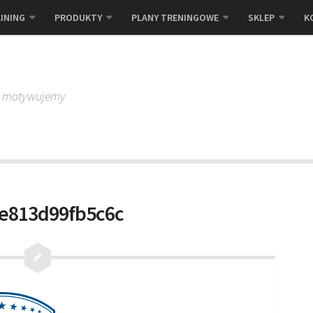
INING
PRODUKTY
PLANY TRENINGOWE
SKLEP
K
, motywujemy
3e813d99fb5c6c