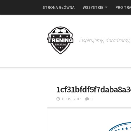
STRONA GŁÓWNA
WSZYSTKIE
PRO TRA
Inspirujemy, doradzamy
1cf31bfdf5f7daba8a
18 LIS, 2015
0