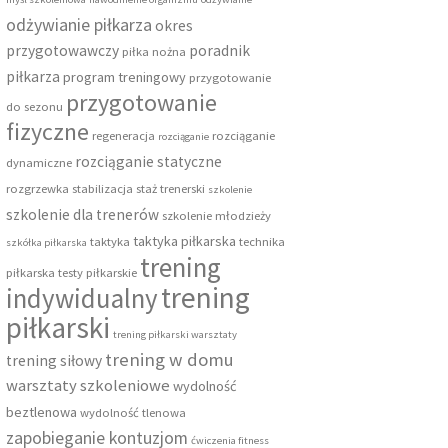
odżywianie piłkarza
okres
przygotowawczy
poradnik
piłka nożna
piłkarza
program treningowy
przygotowanie
przygotowanie
do sezonu
fizyczne
regeneracja
rozciąganie
rozciąganie
rozciąganie statyczne
dynamiczne
rozgrzewka
stabilizacja
staż trenerski
szkolenie
szkolenie dla trenerów
szkolenie młodzieży
taktyka piłkarska
taktyka
technika
szkółka piłkarska
trening
piłkarska
testy piłkarskie
trening
indywidualny
piłkarski
trening piłkarski warsztaty
trening w domu
trening siłowy
warsztaty szkoleniowe
wydolność
beztlenowa
wydolność tlenowa
zapobieganie kontuzjom
ćwiczenia fitness