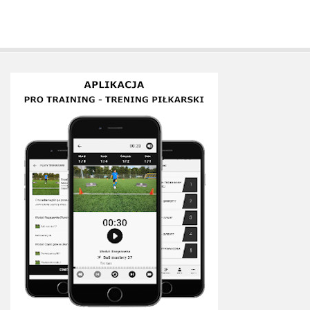
Plan treningowy szybkość i dynamika
Program przygotowania fizycznego
Program treningu siłowego
Program treningu biegowego
Sklep
Edukacja
Plany treningowe
Aplikacja Pro Training
Sprzęt treningowy
Kontakt
O nas
Od autorów
Kontakt