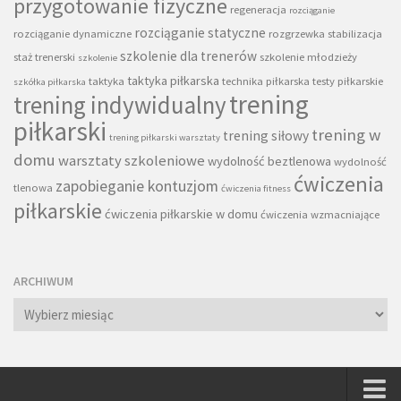
przygotowanie fizyczne
regeneracja
rozciąganie
rozciąganie statyczne
rozciąganie dynamiczne
rozgrzewka
stabilizacja
szkolenie dla trenerów
staż trenerski
szkolenie młodzieży
szkolenie
taktyka piłkarska
taktyka
technika piłkarska
testy piłkarskie
szkółka piłkarska
trening
trening indywidualny
piłkarski
trening w
trening siłowy
trening piłkarski warsztaty
domu
warsztaty szkoleniowe
wydolność beztlenowa
wydolność
ćwiczenia
zapobieganie kontuzjom
tlenowa
ćwiczenia fitness
piłkarskie
ćwiczenia piłkarskie w domu
ćwiczenia wzmacniające
ARCHIWUM
Archiwum