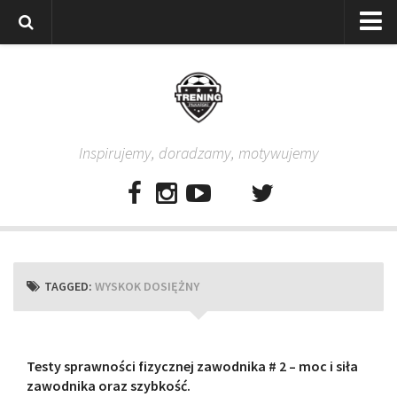
Strona główna
Wszystkie
Piłkarze
Inspirujemy, doradzamy, motywujemy
Rodzice
Trenerzy
Testy piłkarskie
Baza video
Baza ćwiczeń
TAGGED:
WYSKOK DOSIĘŻNY
Pro Training
Aplikacja
Aplikacja Pro Training – Trening Piłkarski
Testy sprawności fizycznej zawodnika # 2 – moc i siła
zawodnika oraz szybkość.
Plan treningowy “Piłkarski W-F w domu”