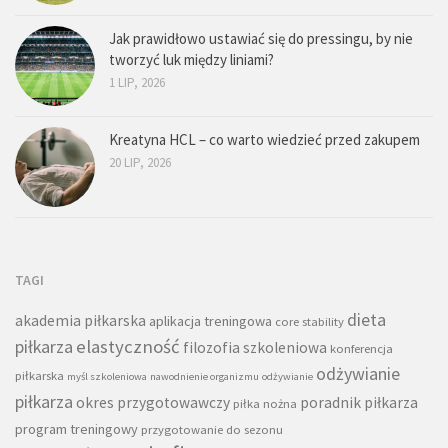
Jak prawidłowo ustawiać się do pressingu, by nie
tworzyć luk między liniami?
1 LIP, 2026
Kreatyna HCL – co warto wiedzieć przed zakupem
20 LIP, 2026
TAGI
dieta
akademia piłkarska
aplikacja treningowa
core stability
piłkarza
elastyczność
filozofia szkoleniowa
konferencja
odżywianie
piłkarska
myśl szkoleniowa
nawodnienie organizmu
odżywianie
piłkarza
okres przygotowawczy
poradnik piłkarza
piłka nożna
program treningowy
przygotowanie do sezonu