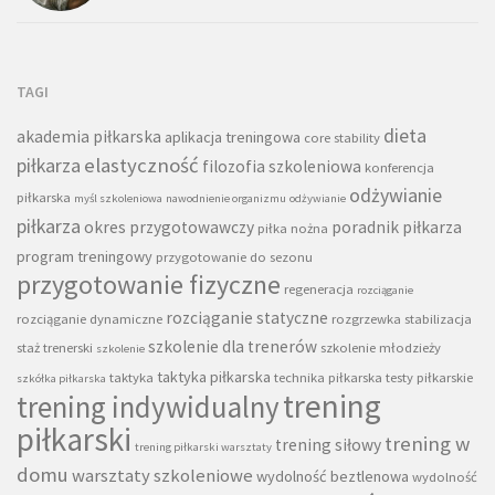
TAGI
dieta
akademia piłkarska
aplikacja treningowa
core stability
piłkarza
elastyczność
filozofia szkoleniowa
konferencja
odżywianie
piłkarska
myśl szkoleniowa
nawodnienie organizmu
odżywianie
piłkarza
okres przygotowawczy
poradnik piłkarza
piłka nożna
program treningowy
przygotowanie do sezonu
przygotowanie fizyczne
regeneracja
rozciąganie
rozciąganie statyczne
rozciąganie dynamiczne
rozgrzewka
stabilizacja
szkolenie dla trenerów
staż trenerski
szkolenie młodzieży
szkolenie
taktyka piłkarska
taktyka
technika piłkarska
testy piłkarskie
szkółka piłkarska
trening
trening indywidualny
piłkarski
trening w
trening siłowy
trening piłkarski warsztaty
domu
warsztaty szkoleniowe
wydolność beztlenowa
wydolność