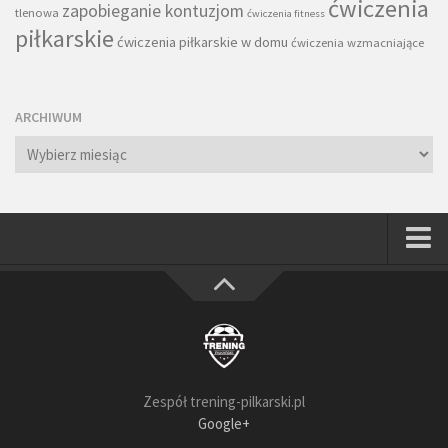
ćwiczenia
zapobieganie kontuzjom
tlenowa
ćwiczenia fitness
piłkarskie
ćwiczenia piłkarskie w domu
ćwiczenia wzmacniające
ARCHIWUM
Archiwum
Strona główna
Wszystkie
Piłkarze
Rodzice
Zespół trening-pilkarski.pl
Trenerzy
Google+