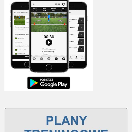
Plan treningowy szybkość i dynamika
Program przygotowania fizycznego
Program treningu siłowego
Program treningu biegowego
Sklep
Edukacja
Plany treningowe
Aplikacja Pro Training
Sprzęt treningowy
Kontakt
O nas
Od autorów
Kontakt