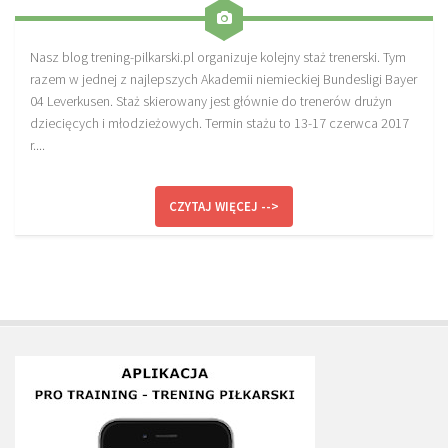
Sprzęt treningowy
Nasz blog trening-pilkarski.pl organizuje kolejny staż trenerski. Tym
Poręcze do ćwiczeń PRO TRAINING
razem w jednej z najlepszych Akademii niemieckiej Bundesligi Bayer
Drążki do ćwiczeń PRO TRAINING
04 Leverkusen. Staż skierowany jest głównie do trenerów drużyn
dziecięcych i młodzieżowych. Termin stażu to 13-17 czerwca 2017
Guma oporowa PRO TRAINING
r....
PRODUKTY
Piłkarska Kuchnia
CZYTAJ WIĘCEJ -->
Poradnik Piłkarza
Zeszyt Trenera
Dziennik Piłkarza
Planer Trenera – dziennik, konspekty, notatki
Plany treningowe
Program treningowy zapobieganie kontuzjom
Plan treningowy core stability