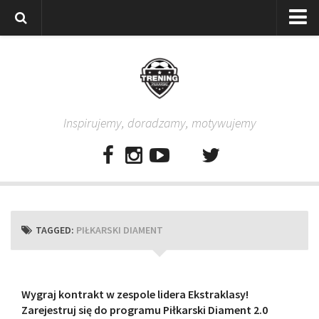
Strona główna
Wszystkie
Piłkarze
Inspirujemy, doradzamy, motywujemy
Rodzice
Trenerzy
Testy piłkarskie
Baza video
Baza ćwiczeń
TAGGED:
PIŁKARSKI DIAMENT
Pro Training
Aplikacja
Aplikacja Pro Training – Trening Piłkarski
Wygraj kontrakt w zespole lidera Ekstraklasy!
Zarejestruj się do programu Piłkarski Diament 2.0
Plan treningowy “Piłkarski W-F w domu”