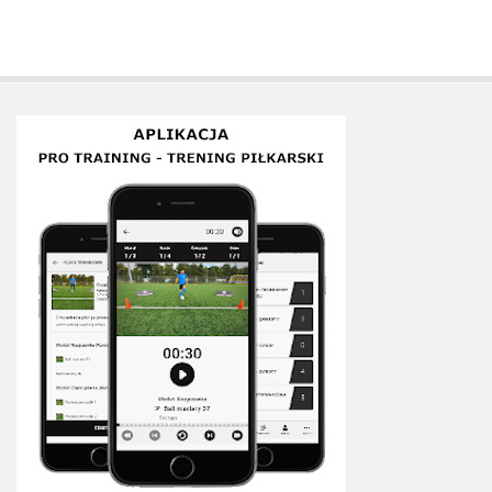
Plan treningowy szybkość i dynamika
Program przygotowania fizycznego
Program treningu siłowego
Program treningu biegowego
Sklep
Edukacja
Plany treningowe
Aplikacja Pro Training
Sprzęt treningowy
Kontakt
O nas
Od autorów
Kontakt