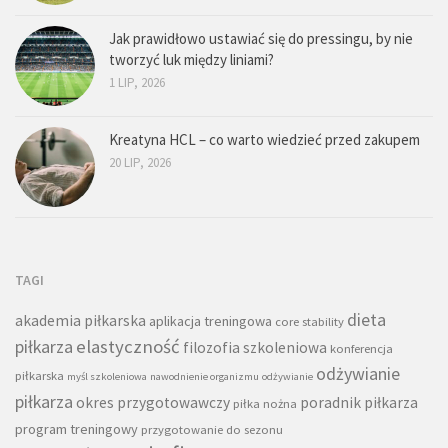
Jak prawidłowo ustawiać się do pressingu, by nie
tworzyć luk między liniami?
1 LIP, 2026
Kreatyna HCL – co warto wiedzieć przed zakupem
20 LIP, 2026
TAGI
dieta
akademia piłkarska
aplikacja treningowa
core stability
piłkarza
elastyczność
filozofia szkoleniowa
konferencja
odżywianie
piłkarska
myśl szkoleniowa
nawodnienie organizmu
odżywianie
piłkarza
okres przygotowawczy
poradnik piłkarza
piłka nożna
program treningowy
przygotowanie do sezonu