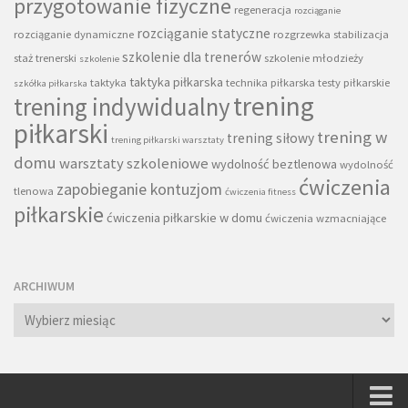
przygotowanie fizyczne
regeneracja
rozciąganie
rozciąganie statyczne
rozciąganie dynamiczne
rozgrzewka
stabilizacja
szkolenie dla trenerów
staż trenerski
szkolenie młodzieży
szkolenie
taktyka piłkarska
taktyka
technika piłkarska
testy piłkarskie
szkółka piłkarska
trening
trening indywidualny
piłkarski
trening w
trening siłowy
trening piłkarski warsztaty
domu
warsztaty szkoleniowe
wydolność beztlenowa
wydolność
ćwiczenia
zapobieganie kontuzjom
tlenowa
ćwiczenia fitness
piłkarskie
ćwiczenia piłkarskie w domu
ćwiczenia wzmacniające
ARCHIWUM
Archiwum