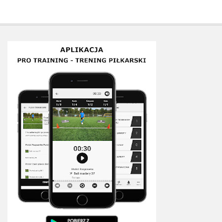
Plan treningowy szybkość i dynamika
Program przygotowania fizycznego
Program treningu siłowego
Program treningu biegowego
Sklep
Edukacja
Plany treningowe
Aplikacja Pro Training
Sprzęt treningowy
Kontakt
O nas
Od autorów
Kontakt