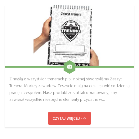
Sprzęt treningowy
Poręcze do ćwiczeń PRO TRAINING
Drążki do ćwiczeń PRO TRAINING
Guma oporowa PRO TRAINING
PRODUKTY
Piłkarska Kuchnia
Poradnik Piłkarza
Z myślą o wszystkich trenerach piłki nożnej stworzyliśmy Zeszyt
Zeszyt Trenera
Trenera. Moduły zawarte w Zeszycie mają na celu ułatwić codzienną
Dziennik Piłkarza
pracę z zespołem. Nasz produkt został tak opracowany, aby
zawierał wszystkie niezbędne elementy przydatne w...
Planer Trenera – dziennik, konspekty, notatki
Plany treningowe
CZYTAJ WIĘCEJ -->
Program treningowy zapobieganie kontuzjom
Plan treningowy core stability