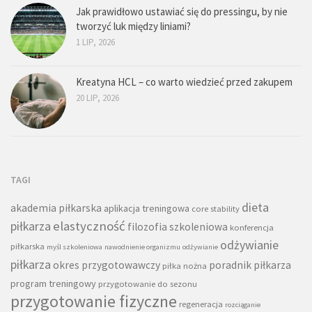
Jak prawidłowo ustawiać się do pressingu, by nie
tworzyć luk między liniami?
1 LIP, 2026
Kreatyna HCL – co warto wiedzieć przed zakupem
20 LIP, 2026
TAGI
dieta
akademia piłkarska
aplikacja treningowa
core stability
piłkarza
elastyczność
filozofia szkoleniowa
konferencja
odżywianie
piłkarska
myśl szkoleniowa
nawodnienie organizmu
odżywianie
piłkarza
okres przygotowawczy
poradnik piłkarza
piłka nożna
program treningowy
przygotowanie do sezonu
przygotowanie fizyczne
regeneracja
rozciąganie