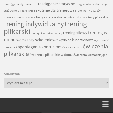
rozciąganie statyczne
rozciąganie dynamiczne
rozgrzewka
stabilizacja
szkolenie dla trenerów
staż trenerski
szkolenie młodzieży
szkolenie
taktyka piłkarska
taktyka
technika piłkarska
testy piłkarskie
szkółka piłkarska
trening
trening indywidualny
piłkarski
trening w
trening siłowy
trening piłkarski warsztaty
domu
warsztaty szkoleniowe
wydolność beztlenowa
wydolność
ćwiczenia
zapobieganie kontuzjom
tlenowa
ćwiczenia fitness
piłkarskie
ćwiczenia piłkarskie w domu
ćwiczenia wzmacniające
ARCHIWUM
Archiwum