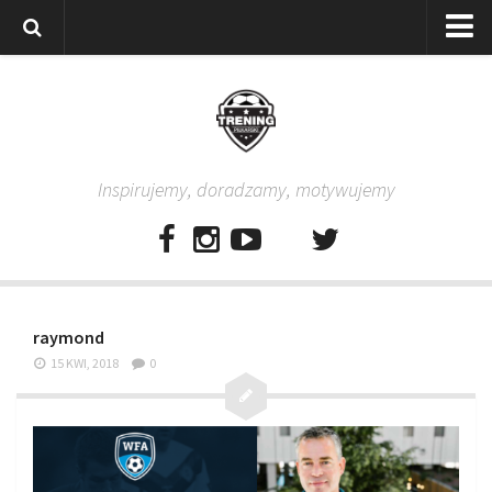
Strona główna
Wszystkie
Piłkarze
Inspirujemy, doradzamy, motywujemy
Rodzice
Trenerzy
Testy piłkarskie
Baza video
raymond
Baza ćwiczeń
15 KWI, 2018
0
Pro Training
Aplikacja
Aplikacja Pro Training – Trening Piłkarski
Plan treningowy “Piłkarski W-F w domu”