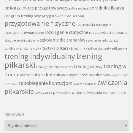
myśl szkoleniowa
nawodnienie organizmu
odżywianie
piłkarza
okres przygotowawczy
poradnik piłkarza
piłka nożna
program treningowy
przygotowanie do sezonu
przygotowanie fizyczne
regeneracja
rozciąganie
rozciąganie statyczne
rozciąganie dynamiczne
rozgrzewka
stabilizacja
szkolenie dla trenerów
staż trenerski
szkolenie młodzieży
szkolenie
taktyka piłkarska
taktyka
technika piłkarska
testy piłkarskie
szkółka piłkarska
trening
trening indywidualny
piłkarski
trening w
trening siłowy
trening piłkarski warsztaty
domu
warsztaty szkoleniowe
wydolność beztlenowa
wydolność
ćwiczenia
zapobieganie kontuzjom
tlenowa
ćwiczenia fitness
piłkarskie
ćwiczenia piłkarskie w domu
ćwiczenia wzmacniające
ARCHIWUM
Archiwum