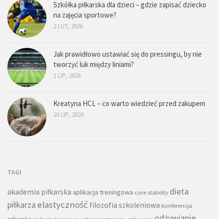
Szkółka piłkarska dla dzieci – gdzie zapisać dziecko
na zajęcia sportowe?
2 LUT, 2026
Jak prawidłowo ustawiać się do pressingu, by nie
tworzyć luk między liniami?
1 LIP, 2026
Kreatyna HCL – co warto wiedzieć przed zakupem
20 LIP, 2026
TAGI
dieta
akademia piłkarska
aplikacja treningowa
core stability
piłkarza
elastyczność
filozofia szkoleniowa
konferencja
odżywianie
piłkarska