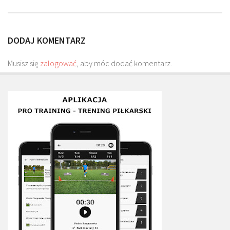
Plan treningowy szybkość i dynamika
Program przygotowania fizycznego
DODAJ KOMENTARZ
Program treningu siłowego
Program treningu biegowego
Musisz się
zalogować
, aby móc dodać komentarz.
Sklep
Edukacja
Plany treningowe
Aplikacja Pro Training
Sprzęt treningowy
Kontakt
O nas
Od autorów
Kontakt