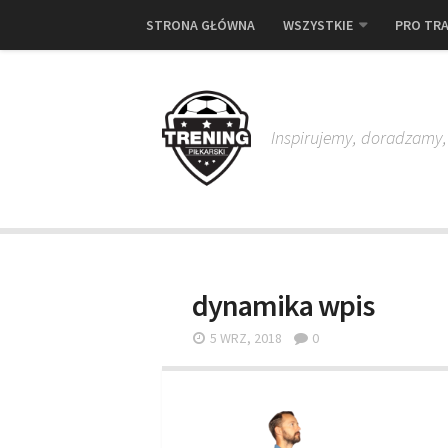
STRONA GŁÓWNA
WSZYSTKIE
PRO TRA
Inspirujemy, doradzamy
dynamika wpis
5 WRZ, 2018
0