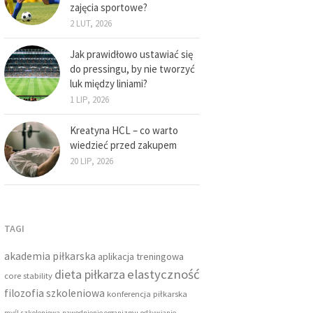
zajęcia sportowe?
2 LUT, 2026
Jak prawidłowo ustawiać się
do pressingu, by nie tworzyć
luk między liniami?
1 LIP, 2026
Kreatyna HCL – co warto
wiedzieć przed zakupem
20 LIP, 2026
TAGI
akademia piłkarska
aplikacja treningowa
dieta piłkarza
elastyczność
core stability
filozofia szkoleniowa
konferencja piłkarska
myśl szkoleniowa
nawodnienie organizmu
odżywianie