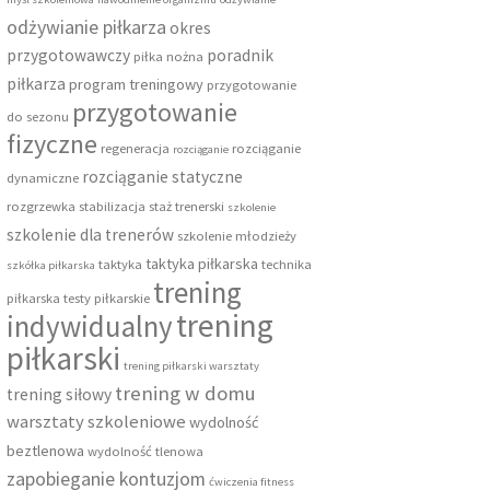
odżywianie piłkarza
okres
przygotowawczy
poradnik
piłka nożna
piłkarza
program treningowy
przygotowanie
przygotowanie
do sezonu
fizyczne
regeneracja
rozciąganie
rozciąganie
rozciąganie statyczne
dynamiczne
rozgrzewka
stabilizacja
staż trenerski
szkolenie
szkolenie dla trenerów
szkolenie młodzieży
taktyka piłkarska
taktyka
technika
szkółka piłkarska
trening
piłkarska
testy piłkarskie
trening
indywidualny
piłkarski
trening piłkarski warsztaty
trening w domu
trening siłowy
warsztaty szkoleniowe
wydolność
beztlenowa
wydolność tlenowa
zapobieganie kontuzjom
ćwiczenia fitness