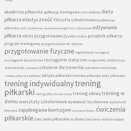
dieta
akademia piłkarska
aplikacja treningowa
core stability
piłkarza
elastyczność
filozofia szkoleniowa
konferencja
odżywianie
piłkarska
myśl szkoleniowa
nawodnienie organizmu
odżywianie
piłkarza
okres przygotowawczy
poradnik piłkarza
piłka nożna
program treningowy
przygotowanie do sezonu
przygotowanie fizyczne
regeneracja
rozciąganie
rozciąganie statyczne
rozciąganie dynamiczne
rozgrzewka
stabilizacja
szkolenie dla trenerów
staż trenerski
szkolenie młodzieży
szkolenie
taktyka piłkarska
taktyka
technika piłkarska
testy piłkarskie
szkółka piłkarska
trening
trening indywidualny
piłkarski
trening w
trening siłowy
trening piłkarski warsztaty
domu
warsztaty szkoleniowe
wydolność beztlenowa
wydolność
ćwiczenia
zapobieganie kontuzjom
tlenowa
ćwiczenia fitness
piłkarskie
ćwiczenia piłkarskie w domu
ćwiczenia wzmacniające