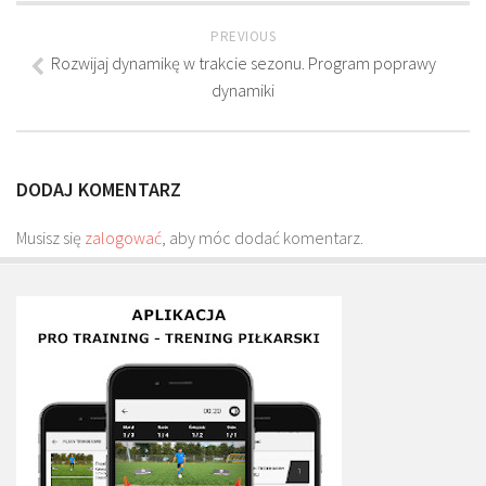
Plan treningowy szybkość i dynamika
PREVIOUS
Program przygotowania fizycznego
Rozwijaj dynamikę w trakcie sezonu. Program poprawy
Program treningu siłowego
dynamiki
Program treningu biegowego
Sklep
DODAJ KOMENTARZ
Edukacja
Musisz się
Plany treningowe
zalogować
, aby móc dodać komentarz.
Aplikacja Pro Training
Sprzęt treningowy
Kontakt
O nas
Od autorów
Kontakt