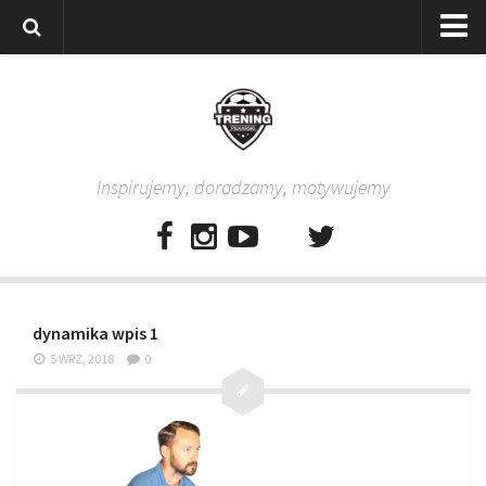
Strona główna
Wszystkie
Piłkarze
Inspirujemy, doradzamy, motywujemy
Rodzice
Trenerzy
Testy piłkarskie
Baza video
dynamika wpis 1
Baza ćwiczeń
5 WRZ, 2018
0
Pro Training
Aplikacja
Aplikacja Pro Training – Trening Piłkarski
Plan treningowy “Piłkarski W-F w domu”