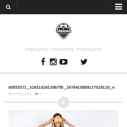
Strona główna
Wszystkie
Piłkarze
Inspirujemy, doradzamy, motywujemy
Rodzice
Trenerzy
Testy piłkarskie
Baza video
60555571_326310261386795_2676410889137029120_n
Baza ćwiczeń
19 MAJ, 2019
0
Pro Training
Aplikacja
Aplikacja Pro Training – Trening Piłkarski
Plan treningowy “Piłkarski W-F w domu”