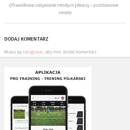
Prawidłowe odżywianie młodych piłkarzy – podstawowe
Plan treningowy szybkość i dynamika
zasady
Program przygotowania fizycznego
Program treningu siłowego
Program treningu biegowego
DODAJ KOMENTARZ
Sklep
Musisz się
zalogować
, aby móc dodać komentarz.
Edukacja
Plany treningowe
Aplikacja Pro Training
Sprzęt treningowy
Kontakt
O nas
Od autorów
Kontakt