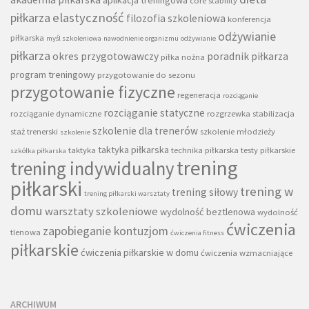
core stability
piłkarza
elastyczność
filozofia szkoleniowa
konferencja
odżywianie
piłkarska
myśl szkoleniowa
nawodnienie organizmu
odżywianie
piłkarza
okres przygotowawczy
poradnik piłkarza
piłka nożna
program treningowy
przygotowanie do sezonu
przygotowanie fizyczne
regeneracja
rozciąganie
rozciąganie statyczne
rozciąganie dynamiczne
rozgrzewka
stabilizacja
szkolenie dla trenerów
staż trenerski
szkolenie młodzieży
szkolenie
taktyka piłkarska
taktyka
technika piłkarska
testy piłkarskie
szkółka piłkarska
trening
trening indywidualny
piłkarski
trening w
trening siłowy
trening piłkarski warsztaty
domu
warsztaty szkoleniowe
wydolność beztlenowa
wydolność
ćwiczenia
zapobieganie kontuzjom
tlenowa
ćwiczenia fitness
piłkarskie
ćwiczenia piłkarskie w domu
ćwiczenia wzmacniające
ARCHIWUM