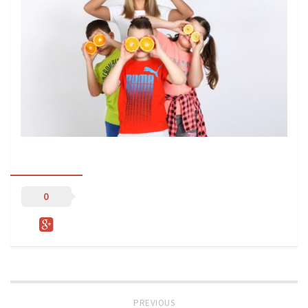
Sprzęt treningowy
Poręcze do ćwiczeń PRO TRAINING
Drążki do ćwiczeń PRO TRAINING
Guma oporowa PRO TRAINING
PRODUKTY
Piłkarska Kuchnia
Poradnik Piłkarza
Zeszyt Trenera
0
Dziennik Piłkarza
Planer Trenera – dziennik, konspekty, notatki
Plany treningowe
Program treningowy zapobieganie kontuzjom
Plan treningowy core stability
PREVIOUS