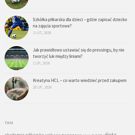
Szkółka piłkarska dla dzieci – gdzie zapisać dziecko
na zajęcia sportowe?
2 LUT, 2026
Jak prawidłowo ustawiać się do pressingu, by nie
tworzyć luk między liniami?
1 LIP, 2026
Kreatyna HCL – co warto wiedzieć przed zakupem
20 LIP, 2026
TAGI
dieta
akademia piłkarska
aplikacja treningowa