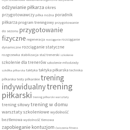
odżywianie piłkarza
okres
przygotowawczy
poradnik
piłka nożna
piłkarza
program treningowy
przygotowanie
przygotowanie
do sezonu
fizyczne
regeneracja
rozciąganie
rozciąganie
rozciąganie statyczne
dynamiczne
rozgrzewka
stabilizacja
staż trenerski
szkolenie
szkolenie dla trenerów
szkolenie młodzieży
taktyka piłkarska
taktyka
technika
szkółka piłkarska
trening
piłkarska
testy piłkarskie
trening
indywidualny
piłkarski
trening piłkarski warsztaty
trening w domu
trening siłowy
warsztaty szkoleniowe
wydolność
beztlenowa
wydolność tlenowa
zapobieganie kontuzjom
ćwiczenia fitness