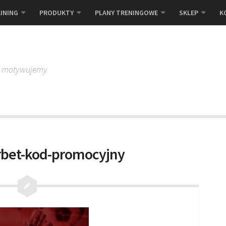
INING
PRODUKTY
PLANY TRENINGOWE
SKLEP
K
, motywujemy
erbet-kod-promocyjny