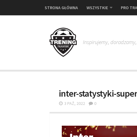
STRONA GŁÓWNA
WSZYSTKIE
PRO TRA
Inspirujemy, doradzamy
inter-statystyki-sup
3 PAŹ, 2022
0