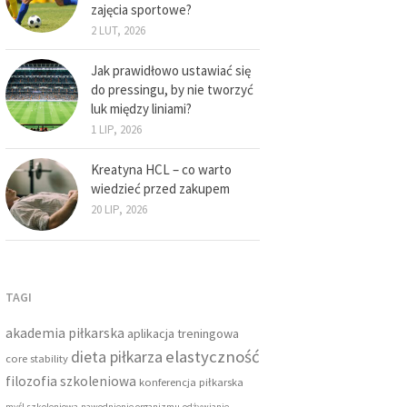
zajęcia sportowe?
2 LUT, 2026
Jak prawidłowo ustawiać się
do pressingu, by nie tworzyć
luk między liniami?
1 LIP, 2026
Kreatyna HCL – co warto
wiedzieć przed zakupem
20 LIP, 2026
TAGI
akademia piłkarska
aplikacja treningowa
dieta piłkarza
elastyczność
core stability
filozofia szkoleniowa
konferencja piłkarska
myśl szkoleniowa
nawodnienie organizmu
odżywianie