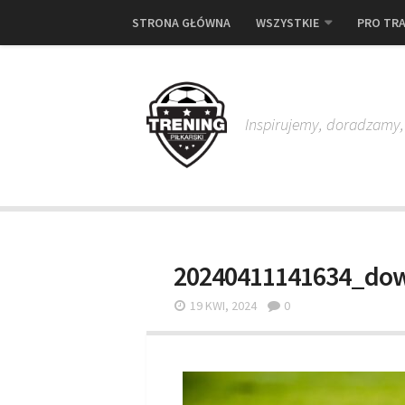
STRONA GŁÓWNA
WSZYSTKIE
PRO TRA
Inspirujemy, doradzamy
20240411141634_do
19 KWI, 2024
0