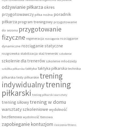
odżywianie piłkarza
okres
przygotowawczy
poradnik
piłka nożna
piłkarza
program treningowy
przygotowanie
przygotowanie
do sezonu
fizyczne
regeneracja
rozciąganie
rozciąganie
rozciąganie statyczne
dynamiczne
rozgrzewka
stabilizacja
staż trenerski
szkolenie
szkolenie dla trenerów
szkolenie młodzieży
taktyka piłkarska
taktyka
technika
szkółka piłkarska
trening
piłkarska
testy piłkarskie
trening
indywidualny
piłkarski
trening piłkarski warsztaty
trening w domu
trening siłowy
warsztaty szkoleniowe
wydolność
beztlenowa
wydolność tlenowa
zapobieganie kontuzjom
ćwiczenia fitness