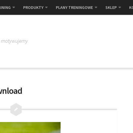
INING
PRODUKTY
PLANY TRENINGOWE
SKLEP
K
, motywujemy
wnload