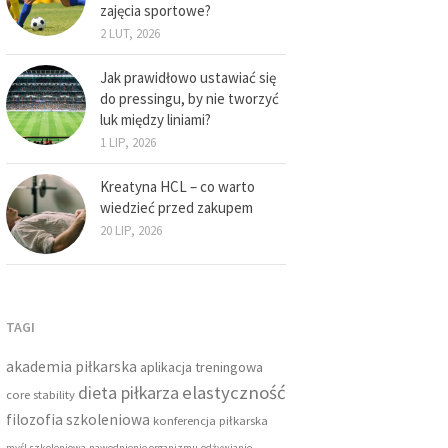
zajęcia sportowe?
2 LUT, 2026
Jak prawidłowo ustawiać się
do pressingu, by nie tworzyć
luk między liniami?
1 LIP, 2026
Kreatyna HCL – co warto
wiedzieć przed zakupem
20 LIP, 2026
TAGI
akademia piłkarska
aplikacja treningowa
dieta piłkarza
elastyczność
core stability
filozofia szkoleniowa
konferencja piłkarska
myśl szkoleniowa
nawodnienie organizmu
odżywianie