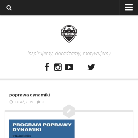
Strona główna
Wszystkie
Piłkarze
Inspirujemy, doradzamy, motywujemy
Rodzice
Trenerzy
Testy piłkarskie
Baza video
poprawa dynamiki
Baza ćwiczeń
13 PAŹ, 2019
0
Pro Training
Aplikacja
Aplikacja Pro Training – Trening Piłkarski
Plan treningowy “Piłkarski W-F w domu”