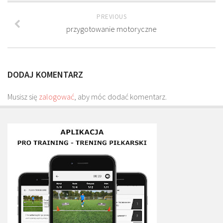
Plan treningowy szybkość i dynamika
PREVIOUS
Program przygotowania fizycznego
przygotowanie motoryczne
Program treningu siłowego
Program treningu biegowego
DODAJ KOMENTARZ
Sklep
Edukacja
Musisz się
zalogować
, aby móc dodać komentarz.
Plany treningowe
Aplikacja Pro Training
Sprzęt treningowy
Kontakt
O nas
Od autorów
Kontakt