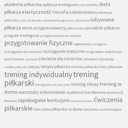
dieta
akademia piłkarska
aplikacja treningowa
core stability
piłkarza
elastyczność
filozofia szkoleniowa
konferencja
odżywianie
piłkarska
myśl szkoleniowa
nawodnienie organizmu
odżywianie
piłkarza
okres przygotowawczy
poradnik piłkarza
piłka nożna
program treningowy
przygotowanie do sezonu
przygotowanie fizyczne
regeneracja
rozciąganie
rozciąganie statyczne
rozciąganie dynamiczne
rozgrzewka
stabilizacja
szkolenie dla trenerów
staż trenerski
szkolenie młodzieży
szkolenie
taktyka piłkarska
taktyka
technika piłkarska
testy piłkarskie
szkółka piłkarska
trening
trening indywidualny
piłkarski
trening w
trening siłowy
trening piłkarski warsztaty
domu
warsztaty szkoleniowe
wydolność beztlenowa
wydolność
ćwiczenia
zapobieganie kontuzjom
tlenowa
ćwiczenia fitness
piłkarskie
ćwiczenia piłkarskie w domu
ćwiczenia wzmacniające