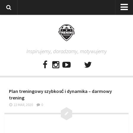
Strona główna
Wszystkie
Piłkarze
Inspirujemy, doradzamy, motywujemy
Rodzice
Trenerzy
Testy piłkarskie
Baza video
Plan treningowy szybkosć i dynamika – darmowy
Baza ćwiczeń
trening
Pro Training
22 MAR, 2020
0
Aplikacja
Aplikacja Pro Training – Trening Piłkarski
Plan treningowy “Piłkarski W-F w domu”