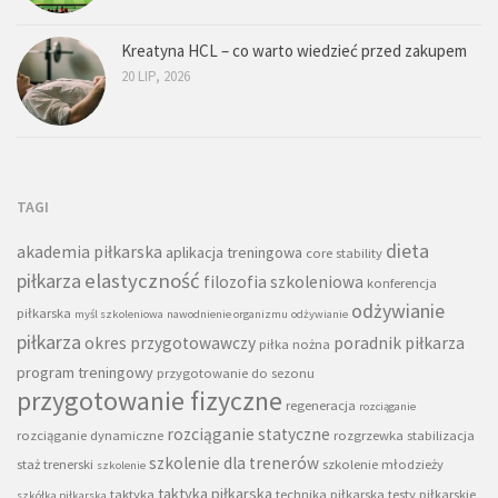
Kreatyna HCL – co warto wiedzieć przed zakupem
20 LIP, 2026
TAGI
dieta
akademia piłkarska
aplikacja treningowa
core stability
piłkarza
elastyczność
filozofia szkoleniowa
konferencja
odżywianie
piłkarska
myśl szkoleniowa
nawodnienie organizmu
odżywianie
piłkarza
okres przygotowawczy
poradnik piłkarza
piłka nożna
program treningowy
przygotowanie do sezonu
przygotowanie fizyczne
regeneracja
rozciąganie
rozciąganie statyczne
rozciąganie dynamiczne
rozgrzewka
stabilizacja
szkolenie dla trenerów
staż trenerski
szkolenie młodzieży
szkolenie
taktyka piłkarska
taktyka
technika piłkarska
testy piłkarskie
szkółka piłkarska