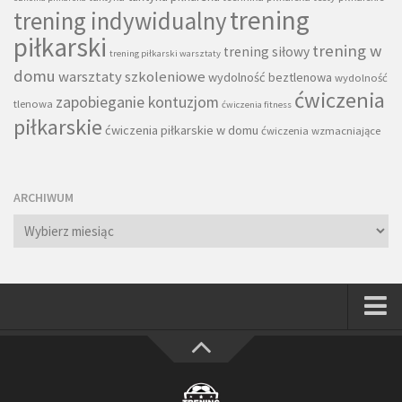
trening
trening indywidualny
piłkarski
trening w
trening siłowy
trening piłkarski warsztaty
domu
warsztaty szkoleniowe
wydolność beztlenowa
wydolność
ćwiczenia
zapobieganie kontuzjom
tlenowa
ćwiczenia fitness
piłkarskie
ćwiczenia piłkarskie w domu
ćwiczenia wzmacniające
ARCHIWUM
Archiwum
Strona główna
Wszystkie