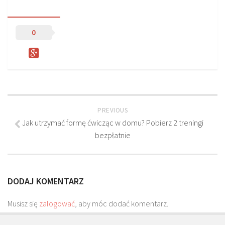
Sprzęt treningowy
Poręcze do ćwiczeń PRO TRAINING
0
Drążki do ćwiczeń PRO TRAINING
Guma oporowa PRO TRAINING
PRODUKTY
Piłkarska Kuchnia
PREVIOUS
Poradnik Piłkarza
Jak utrzymać formę ćwicząc w domu? Pobierz 2 treningi
Zeszyt Trenera
bezpłatnie
Dziennik Piłkarza
Planer Trenera – dziennik, konspekty, notatki
DODAJ KOMENTARZ
Plany treningowe
Program treningowy zapobieganie kontuzjom
Musisz się
zalogować
, aby móc dodać komentarz.
Plan treningowy core stability