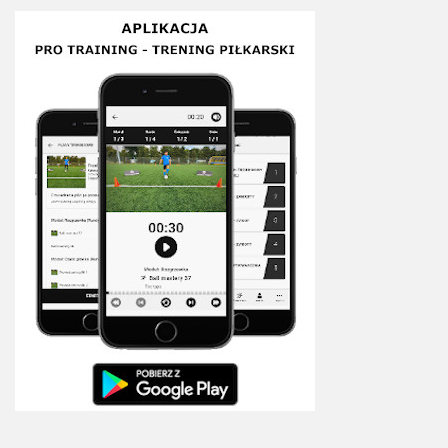
Plan treningowy szybkość i dynamika
Program przygotowania fizycznego
Program treningu siłowego
Program treningu biegowego
Sklep
Edukacja
Plany treningowe
Aplikacja Pro Training
Sprzęt treningowy
Kontakt
O nas
Od autorów
Kontakt