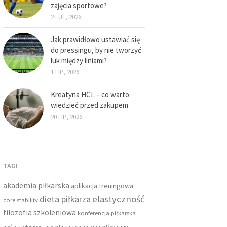
zajęcia sportowe?
2 LUT, 2026
Jak prawidłowo ustawiać się
do pressingu, by nie tworzyć
luk między liniami?
1 LIP, 2026
Kreatyna HCL – co warto
wiedzieć przed zakupem
20 LIP, 2026
TAGI
akademia piłkarska
aplikacja treningowa
dieta piłkarza
elastyczność
core stability
filozofia szkoleniowa
konferencja piłkarska
myśl szkoleniowa
nawodnienie organizmu
odżywianie