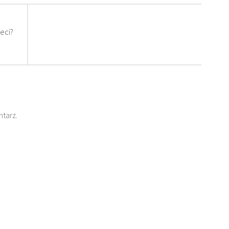
eci?
tarz.