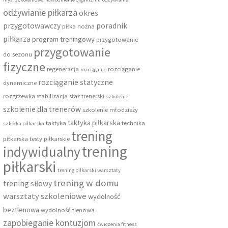
odżywianie piłkarza
okres
przygotowawczy
poradnik
piłka nożna
piłkarza
program treningowy
przygotowanie
przygotowanie
do sezonu
fizyczne
regeneracja
rozciąganie
rozciąganie
rozciąganie statyczne
dynamiczne
rozgrzewka
stabilizacja
staż trenerski
szkolenie
szkolenie dla trenerów
szkolenie młodzieży
taktyka piłkarska
taktyka
technika
szkółka piłkarska
trening
piłkarska
testy piłkarskie
trening
indywidualny
piłkarski
trening piłkarski warsztaty
trening w domu
trening siłowy
warsztaty szkoleniowe
wydolność
beztlenowa
wydolność tlenowa
zapobieganie kontuzjom
ćwiczenia fitness