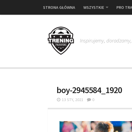
STRONA GŁÓWNA
WSZYSTKIE
PRO TRA
Inspirujemy, doradzamy
boy-2945584_1920
13 STY, 2021
0