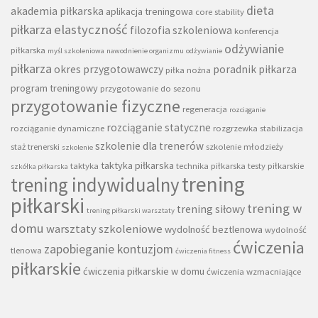
dieta
akademia piłkarska
aplikacja treningowa
core stability
piłkarza
elastyczność
filozofia szkoleniowa
konferencja
odżywianie
piłkarska
myśl szkoleniowa
nawodnienie organizmu
odżywianie
piłkarza
okres przygotowawczy
poradnik piłkarza
piłka nożna
program treningowy
przygotowanie do sezonu
przygotowanie fizyczne
regeneracja
rozciąganie
rozciąganie statyczne
rozciąganie dynamiczne
rozgrzewka
stabilizacja
szkolenie dla trenerów
staż trenerski
szkolenie młodzieży
szkolenie
taktyka piłkarska
taktyka
technika piłkarska
testy piłkarskie
szkółka piłkarska
trening
trening indywidualny
piłkarski
trening w
trening siłowy
trening piłkarski warsztaty
domu
warsztaty szkoleniowe
wydolność beztlenowa
wydolność
ćwiczenia
zapobieganie kontuzjom
tlenowa
ćwiczenia fitness
piłkarskie
ćwiczenia piłkarskie w domu
ćwiczenia wzmacniające