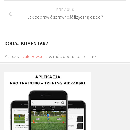
Plan treningowy szybkość i dynamika
PREVIOUS
Program przygotowania fizycznego
Jak poprawić sprawność fizyczną dzieci?
Program treningu siłowego
Program treningu biegowego
DODAJ KOMENTARZ
Sklep
Edukacja
Musisz się
zalogować
, aby móc dodać komentarz.
Plany treningowe
Aplikacja Pro Training
Sprzęt treningowy
Kontakt
O nas
Od autorów
Kontakt