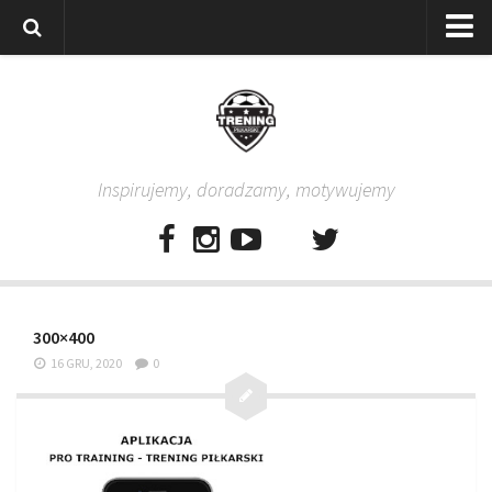
Strona główna
Wszystkie
Piłkarze
Inspirujemy, doradzamy, motywujemy
Rodzice
Trenerzy
Testy piłkarskie
Baza video
300×400
Baza ćwiczeń
16 GRU, 2020
0
Pro Training
Aplikacja
Aplikacja Pro Training – Trening Piłkarski
Plan treningowy “Piłkarski W-F w domu”