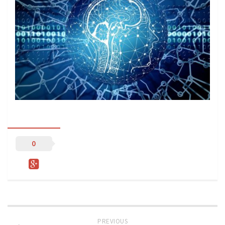
Sprzęt treningowy
Poręcze do ćwiczeń PRO TRAINING
Drążki do ćwiczeń PRO TRAINING
Guma oporowa PRO TRAINING
PRODUKTY
Piłkarska Kuchnia
Poradnik Piłkarza
Zeszyt Trenera
0
Dziennik Piłkarza
Planer Trenera – dziennik, konspekty, notatki
Plany treningowe
Program treningowy zapobieganie kontuzjom
Plan treningowy core stability
PREVIOUS