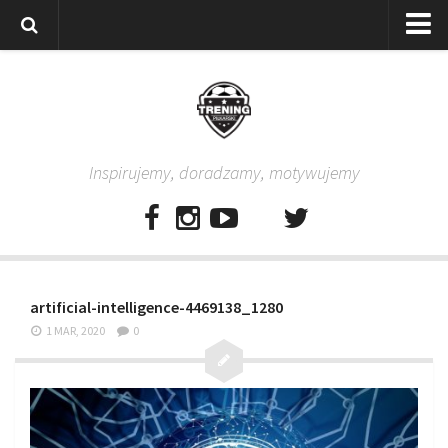
Strona główna
Wszystkie
Piłkarze
Inspirujemy, doradzamy, motywujemy
Rodzice
Trenerzy
Testy piłkarskie
Baza video
artificial-intelligence-4469138_1280
Baza ćwiczeń
1 MAR, 2020
0
Pro Training
Aplikacja
Aplikacja Pro Training – Trening Piłkarski
Plan treningowy “Piłkarski W-F w domu”