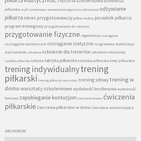
piłkarza
elastyczność
filozofia szkoleniowa
konferencja
odżywianie
piłkarska
myśl szkoleniowa
nawodnienie organizmu
odżywianie
piłkarza
okres przygotowawczy
poradnik piłkarza
piłka nożna
program treningowy
przygotowanie do sezonu
przygotowanie fizyczne
regeneracja
rozciąganie
rozciąganie statyczne
rozciąganie dynamiczne
rozgrzewka
stabilizacja
szkolenie dla trenerów
staż trenerski
szkolenie młodzieży
szkolenie
taktyka piłkarska
taktyka
technika piłkarska
testy piłkarskie
szkółka piłkarska
trening
trening indywidualny
piłkarski
trening w
trening siłowy
trening piłkarski warsztaty
domu
warsztaty szkoleniowe
wydolność beztlenowa
wydolność
ćwiczenia
zapobieganie kontuzjom
tlenowa
ćwiczenia fitness
piłkarskie
ćwiczenia piłkarskie w domu
ćwiczenia wzmacniające
ARCHIWUM
Archiwum