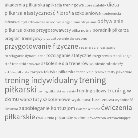
dieta
akademia piłkarska
aplikacja treningowa
core stability
piłkarza
elastyczność
filozofia szkoleniowa
konferencja
odżywianie
piłkarska
myśl szkoleniowa
nawodnienie organizmu
odżywianie
piłkarza
okres przygotowawczy
poradnik piłkarza
piłka nożna
program treningowy
przygotowanie do sezonu
przygotowanie fizyczne
regeneracja
rozciąganie
rozciąganie statyczne
rozciąganie dynamiczne
rozgrzewka
stabilizacja
szkolenie dla trenerów
staż trenerski
szkolenie młodzieży
szkolenie
taktyka piłkarska
taktyka
technika piłkarska
testy piłkarskie
szkółka piłkarska
trening
trening indywidualny
piłkarski
trening w
trening siłowy
trening piłkarski warsztaty
domu
warsztaty szkoleniowe
wydolność beztlenowa
wydolność
ćwiczenia
zapobieganie kontuzjom
tlenowa
ćwiczenia fitness
piłkarskie
ćwiczenia piłkarskie w domu
ćwiczenia wzmacniające