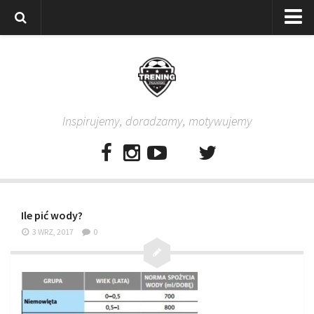
Strona główna
Wszystkie
Piłkarze
Inspirujemy, doradzamy, motywujemy
Rodzice
Trenerzy
Testy piłkarskie
Baza video
Ile pić wody?
Baza ćwiczeń
3 WRZ, 2017
0
Pro Training
Aplikacja
Aplikacja Pro Training – Trening Piłkarski
Plan treningowy “Piłkarski W-F w domu”