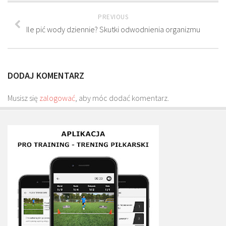
Plan treningowy szybkość i dynamika
PREVIOUS
Program przygotowania fizycznego
Ile pić wody dziennie? Skutki odwodnienia organizmu
Program treningu siłowego
Program treningu biegowego
DODAJ KOMENTARZ
Sklep
Edukacja
Musisz się
zalogować
, aby móc dodać komentarz.
Plany treningowe
Aplikacja Pro Training
Sprzęt treningowy
Kontakt
O nas
Od autorów
Kontakt