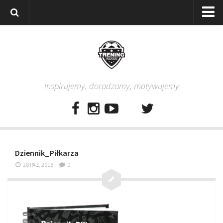
Strona główna
Wszystkie
Piłkarze
Inspirujemy, doradzamy, motywujemy
Rodzice
Trenerzy
Testy piłkarskie
Baza video
Dziennik_Piłkarza
Baza ćwiczeń
28 PAŹ, 2018
0
Pro Training
Aplikacja
Aplikacja Pro Training – Trening Piłkarski
Plan treningowy “Piłkarski W-F w domu”