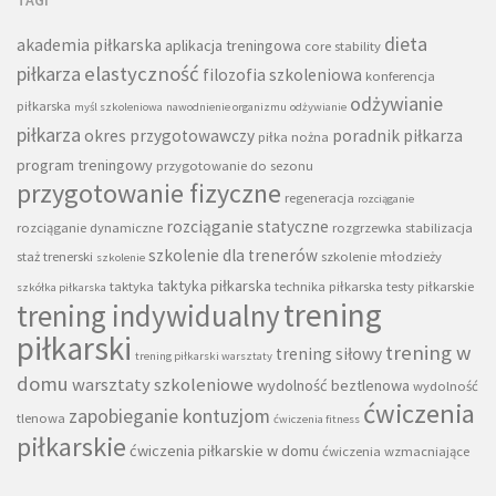
dieta
akademia piłkarska
aplikacja treningowa
core stability
piłkarza
elastyczność
filozofia szkoleniowa
konferencja
odżywianie
piłkarska
myśl szkoleniowa
nawodnienie organizmu
odżywianie
piłkarza
okres przygotowawczy
poradnik piłkarza
piłka nożna
program treningowy
przygotowanie do sezonu
przygotowanie fizyczne
regeneracja
rozciąganie
rozciąganie statyczne
rozciąganie dynamiczne
rozgrzewka
stabilizacja
szkolenie dla trenerów
staż trenerski
szkolenie młodzieży
szkolenie
taktyka piłkarska
taktyka
technika piłkarska
testy piłkarskie
szkółka piłkarska
trening
trening indywidualny
piłkarski
trening w
trening siłowy
trening piłkarski warsztaty
domu
warsztaty szkoleniowe
wydolność beztlenowa
wydolność
ćwiczenia
zapobieganie kontuzjom
tlenowa
ćwiczenia fitness
piłkarskie
ćwiczenia piłkarskie w domu
ćwiczenia wzmacniające