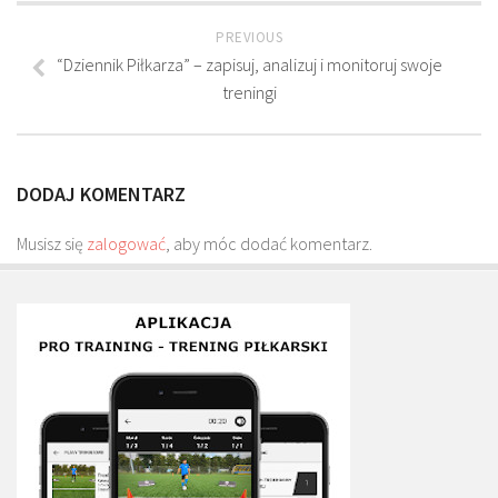
Plan treningowy szybkość i dynamika
PREVIOUS
Program przygotowania fizycznego
“Dziennik Piłkarza” – zapisuj, analizuj i monitoruj swoje
Program treningu siłowego
treningi
Program treningu biegowego
Sklep
DODAJ KOMENTARZ
Edukacja
Musisz się
Plany treningowe
zalogować
, aby móc dodać komentarz.
Aplikacja Pro Training
Sprzęt treningowy
Kontakt
O nas
Od autorów
Kontakt