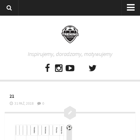
Strona główna
Wszystkie
Piłkarze
Inspirujemy, doradzamy, motywujemy
Rodzice
Trenerzy
Testy piłkarskie
Baza video
21
Baza ćwiczeń
31 PAŹ, 2018
0
Pro Training
Aplikacja
Aplikacja Pro Training – Trening Piłkarski
Plan treningowy “Piłkarski W-F w domu”