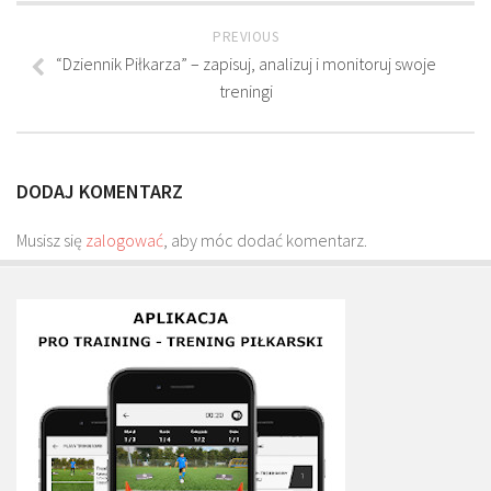
Plan treningowy szybkość i dynamika
PREVIOUS
Program przygotowania fizycznego
“Dziennik Piłkarza” – zapisuj, analizuj i monitoruj swoje
Program treningu siłowego
treningi
Program treningu biegowego
Sklep
DODAJ KOMENTARZ
Edukacja
Musisz się
Plany treningowe
zalogować
, aby móc dodać komentarz.
Aplikacja Pro Training
Sprzęt treningowy
Kontakt
O nas
Od autorów
Kontakt