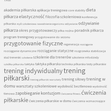
dieta
akademia piłkarska
aplikacja treningowa
core stability
piłkarza
elastyczność
filozofia szkoleniowa
konferencja
odżywianie
piłkarska
myśl szkoleniowa
nawodnienie organizmu
odżywianie
piłkarza
okres przygotowawczy
poradnik piłkarza
piłka nożna
program treningowy
przygotowanie do sezonu
przygotowanie fizyczne
regeneracja
rozciąganie
rozciąganie statyczne
rozciąganie dynamiczne
rozgrzewka
stabilizacja
szkolenie dla trenerów
staż trenerski
szkolenie młodzieży
szkolenie
taktyka piłkarska
taktyka
technika piłkarska
testy piłkarskie
szkółka piłkarska
trening
trening indywidualny
piłkarski
trening w
trening siłowy
trening piłkarski warsztaty
domu
warsztaty szkoleniowe
wydolność beztlenowa
wydolność
ćwiczenia
zapobieganie kontuzjom
tlenowa
ćwiczenia fitness
piłkarskie
ćwiczenia piłkarskie w domu
ćwiczenia wzmacniające