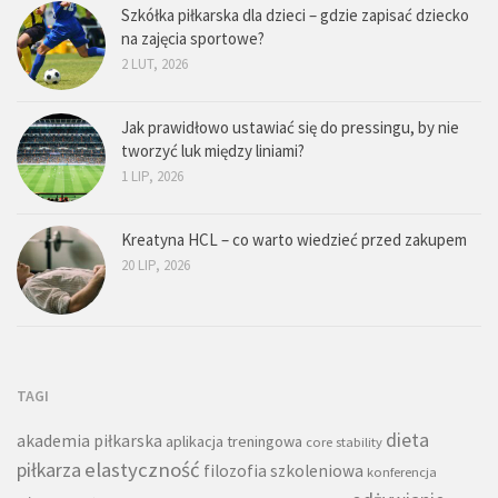
Szkółka piłkarska dla dzieci – gdzie zapisać dziecko
na zajęcia sportowe?
2 LUT, 2026
Jak prawidłowo ustawiać się do pressingu, by nie
tworzyć luk między liniami?
1 LIP, 2026
Kreatyna HCL – co warto wiedzieć przed zakupem
20 LIP, 2026
TAGI
dieta
akademia piłkarska
aplikacja treningowa
core stability
piłkarza
elastyczność
filozofia szkoleniowa
konferencja