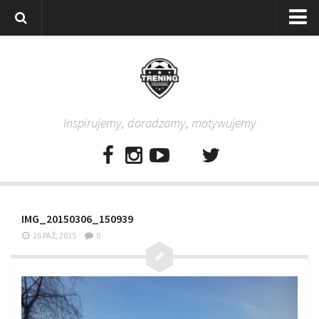
Strona główna
Wszystkie
Piłkarze
Inspirujemy, doradzamy, motywujemy
Rodzice
Trenerzy
Testy piłkarskie
Baza video
IMG_20150306_150939
Baza ćwiczeń
26 PAŹ, 2015
0
Pro Training
Aplikacja
Aplikacja Pro Training – Trening Piłkarski
Plan treningowy “Piłkarski W-F w domu”