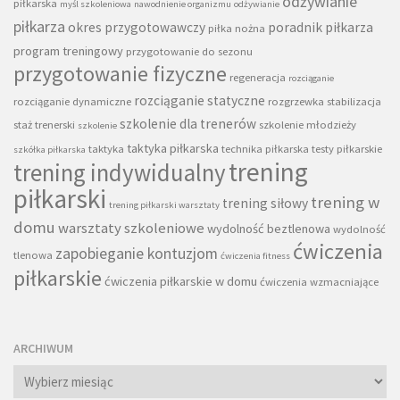
odżywianie
piłkarska
myśl szkoleniowa
nawodnienie organizmu
odżywianie
piłkarza
okres przygotowawczy
poradnik piłkarza
piłka nożna
program treningowy
przygotowanie do sezonu
przygotowanie fizyczne
regeneracja
rozciąganie
rozciąganie statyczne
rozciąganie dynamiczne
rozgrzewka
stabilizacja
szkolenie dla trenerów
staż trenerski
szkolenie młodzieży
szkolenie
taktyka piłkarska
taktyka
technika piłkarska
testy piłkarskie
szkółka piłkarska
trening
trening indywidualny
piłkarski
trening w
trening siłowy
trening piłkarski warsztaty
domu
warsztaty szkoleniowe
wydolność beztlenowa
wydolność
ćwiczenia
zapobieganie kontuzjom
tlenowa
ćwiczenia fitness
piłkarskie
ćwiczenia piłkarskie w domu
ćwiczenia wzmacniające
ARCHIWUM
Archiwum