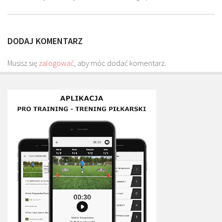
Plan treningowy szybkość i dynamika
Program przygotowania fizycznego
DODAJ KOMENTARZ
Program treningu siłowego
Program treningu biegowego
Musisz się
zalogować
, aby móc dodać komentarz.
Sklep
Edukacja
Plany treningowe
Aplikacja Pro Training
Sprzęt treningowy
Kontakt
O nas
Od autorów
Kontakt