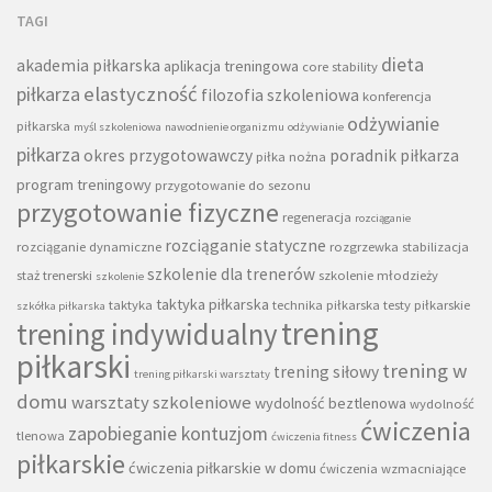
TAGI
dieta
akademia piłkarska
aplikacja treningowa
core stability
piłkarza
elastyczność
filozofia szkoleniowa
konferencja
odżywianie
piłkarska
myśl szkoleniowa
nawodnienie organizmu
odżywianie
piłkarza
okres przygotowawczy
poradnik piłkarza
piłka nożna
program treningowy
przygotowanie do sezonu
przygotowanie fizyczne
regeneracja
rozciąganie
rozciąganie statyczne
rozciąganie dynamiczne
rozgrzewka
stabilizacja
szkolenie dla trenerów
staż trenerski
szkolenie młodzieży
szkolenie
taktyka piłkarska
taktyka
technika piłkarska
testy piłkarskie
szkółka piłkarska
trening
trening indywidualny
piłkarski
trening w
trening siłowy
trening piłkarski warsztaty
domu
warsztaty szkoleniowe
wydolność beztlenowa
wydolność
ćwiczenia
zapobieganie kontuzjom
tlenowa
ćwiczenia fitness
piłkarskie
ćwiczenia piłkarskie w domu
ćwiczenia wzmacniające