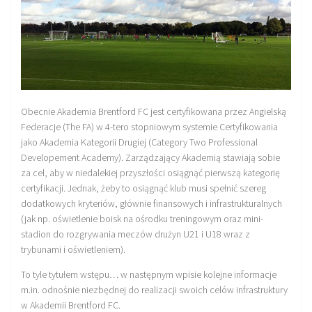
Obecnie Akademia Brentford FC jest certyfikowana przez Angielską
Federacje (The FA) w 4-tero stopniowym systemie Certyfikowania
jako Akademia Kategorii Drugiej (Category Two Professional
Developement Academy). Zarządzający Akademią stawiają sobie
za cel, aby w niedalekiej przyszłości osiągnąć pierwszą kategorię
certyfikacji. Jednak, żeby to osiągnąć klub musi spełnić szereg
dodatkowych kryteriów, głównie finansowych i infrastrukturalnych
(jak np. oświetlenie boisk na ośrodku treningowym oraz mini-
stadion do rozgrywania meczów drużyn U21 i U18 wraz z
trybunami i oświetleniem).
To tyle tytułem wstępu… w następnym wpisie kolejne informacje
m.in. odnośnie niezbędnej do realizacji swoich celów infrastruktury
w Akademii Brentford FC.