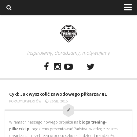
Strona główna
Wszystkie
Piłkarze
Inspirujemy, doradzamy, motywujemy
Rodzice
Trenerzy
Testy piłkarskie
Baza video
Cykl: Jak wyszkolić zawodowego piłkarza? #1
Baza ćwiczeń
PORADY EKSPERTÓW
26 SIE, 2015
Pro Training
Aplikacja
W ramach naszego nowego projektu na
blogu trening-
Aplikacja Pro Training – Trening Piłkarski
pilkarski.pl
będziemy prezentować Państwu wiedzę z zakresu
Plan treningowy “Piłkarski W-F w domu”
organizacji i przebiegu procesu szkolenia dzieci i młodzieży,