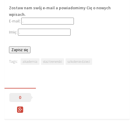
Zostaw nam swój e-mail a powiadomimy Cię o nowych
wpisach.
E-mail:
Imię:
Tags:
akademia
staż trenerski
szkolenie dzieci
0