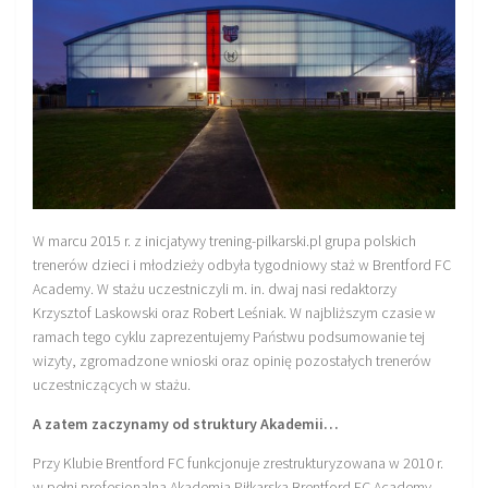
Plan treningowy szybkość i dynamika
Program przygotowania fizycznego
Program treningu siłowego
Program treningu biegowego
Sklep
Edukacja
Plany treningowe
W marcu 2015 r. z inicjatywy trening-pilkarski.pl grupa polskich
trenerów dzieci i młodzieży odbyła tygodniowy staż w Brentford FC
Aplikacja Pro Training
Academy. W stażu uczestniczyli m. in. dwaj nasi redaktorzy
Sprzęt treningowy
Krzysztof Laskowski oraz Robert Leśniak. W najbliższym czasie w
ramach tego cyklu zaprezentujemy Państwu podsumowanie tej
Kontakt
wizyty, zgromadzone wnioski oraz opinię pozostałych trenerów
uczestniczących w stażu.
O nas
Od autorów
A zatem zaczynamy od struktury Akademii…
Kontakt
Przy Klubie Brentford FC funkcjonuje zrestrukturyzowana w 2010 r.
w pełni profesjonalna Akademia Piłkarska Brentford FC Academy.