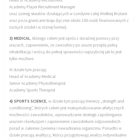
Academy Player Recruitment Manager
oraz szereg skautów działających w Londynie całej Wielkiej Brytanii
oraz poza granicami kraju (łącznie około 100 osób finansowanych z
rożnych źródeł i w różnej formie).
3) MEDICAL
, którego celem jest oprócz doraźnej pomocy przy
urazach, zapewnienie, że zawodnicy po urazie przejdą pełną
rehabilitację i wrócą do pełnej sprawności najszybciej jak to jest
tylko możliwe.
W dziale tym pracują:
Head of Academy Medical
Senior Academy Physiotherapist
Academy Sports Therapist
4) SPORTS SCIENCE
, w dziale tym pracują trenerzy „strength and
conditioning”, których celem jest maksymalizowanie atletycznych
możliwości zawodników, wprowadzanie strategii zapobiegania
urazom i kontuzjom i zapewnienie zawodnikom odpowiednich
porad w zakresie żywienia i nawadniania organizmu. Ponadto w
dziale pracują analitycy, którzy przygotowują analizy indywidualne