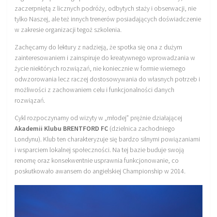
zaczerpniętą z licznych podróży, odbytych staży i obserwacji, nie
Sprzęt treningowy
tylko Naszej, ale też innych trenerów posiadających doświadczenie
Poręcze do ćwiczeń PRO TRAINING
w zakresie organizacji tegoż szkolenia.
Drążki do ćwiczeń PRO TRAINING
Zachęcamy do lektury z nadzieją, że spotka się ona z dużym
zainteresowaniem i zainspiruje do kreatywnego wprowadzania w
Guma oporowa PRO TRAINING
życie niektórych rozwiązań, nie koniecznie w formie wiernego
PRODUKTY
odwzorowania lecz raczej dostosowywania do własnych potrzeb i
możliwości z zachowaniem celu i funkcjonalności danych
Piłkarska Kuchnia
rozwiązań.
Poradnik Piłkarza
Cykl rozpoczynamy od wizyty w „młodej” prężnie działającej
Zeszyt Trenera
Akademii Klubu BRENTFORD FC
(dzielnica zachodniego
Londynu). Klub ten charakteryzuje się bardzo silnymi powiązaniami
Dziennik Piłkarza
i wsparciem lokalnej społeczności. Na tej bazie buduje swoją
Planer Trenera – dziennik, konspekty, notatki
renomę oraz konsekwentnie usprawnia funkcjonowanie, co
poskutkowało awansem do angielskiej Championship w 2014.
Plany treningowe
Program treningowy zapobieganie kontuzjom
Plan treningowy core stability