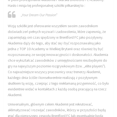
Hasło i misja tej profesjonalnej szkółki piłkarskiej to :
„Your Dream Our Passion”
Wizją szkółki jest oferowanie wszystkim swoim zawodnikom
doświadczeń pełnych wyzwań i zadowolenia, które zapewnią, że
zapamiętają oni czas spędzony w Brentford FC jako pozytywny.
Akademia dąży do tego, aby stać się i być rozpoznawalną jako
jedna z TOP 10 Academy w Wielkiej Brytanii oraz również by być
rozpoznawaną ze swojej innowacyjności i doskonałości. Akademia
chce wykształcać zawodników z umiejętnościami niezbędnymi do
gry na najwyższym poziomie rozgrywkowym (tzw. „elite players”).
Co najważniejsze wszyscy pracownicy oraz trenerzy Akademii,
każdego dnia ściśle i konsekwentnie realizują z pozytywnym
skutkiem tą wizję, czerpiąc z tego niekłamaną przyjemność, co było
ewidentnie widać w kontaktach z każdą osobą pracującą na rzecz
Akademii.
Uniwersalnym, głównym celem Akademii jest rekrutować,
aklimatyzować i rozwijać zawodników, którzy w przyszłości będą
grać dla pierwszego zespołu Brentford FC lub ewentualnie będą