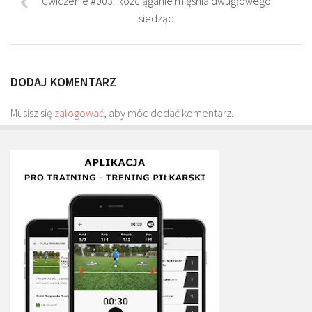
Ćwiczenie #003: Rozciąganie mięśnia dwugłowego
Plan treningowy szybkość i dynamika
siedząc
Program przygotowania fizycznego
Program treningu siłowego
DODAJ KOMENTARZ
Program treningu biegowego
Sklep
Musisz się
zalogować
, aby móc dodać komentarz.
Edukacja
Plany treningowe
Aplikacja Pro Training
Sprzęt treningowy
Kontakt
O nas
Od autorów
Kontakt