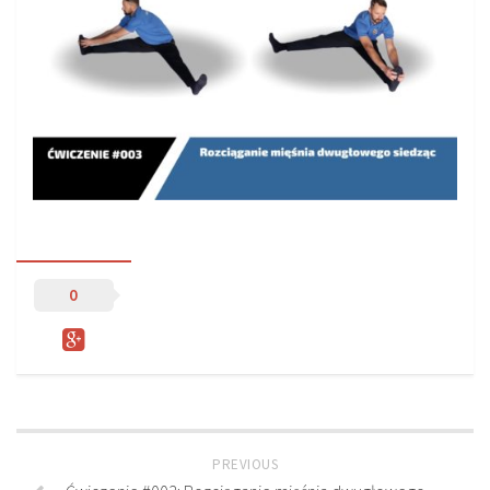
Sprzęt treningowy
Poręcze do ćwiczeń PRO TRAINING
Drążki do ćwiczeń PRO TRAINING
Guma oporowa PRO TRAINING
PRODUKTY
Piłkarska Kuchnia
Poradnik Piłkarza
Zeszyt Trenera
0
Dziennik Piłkarza
Planer Trenera – dziennik, konspekty, notatki
Plany treningowe
Program treningowy zapobieganie kontuzjom
PREVIOUS
Plan treningowy core stability