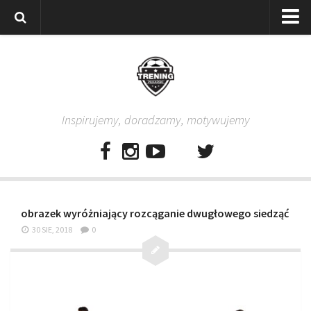
Strona główna
Wszystkie
Piłkarze
Inspirujemy, doradzamy, motywujemy
Rodzice
Trenerzy
Testy piłkarskie
Baza video
obrazek wyróżniający rozcąganie dwugłowego siedząć
Baza ćwiczeń
30 SIE, 2018
0
Pro Training
Aplikacja
Aplikacja Pro Training – Trening Piłkarski
Plan treningowy “Piłkarski W-F w domu”