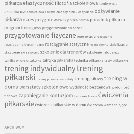
piłkarza
elastyczność
filozofia szkoleniowa
konferencja
odżywianie
piłkarska
myśl szkoleniowa
nawodnienie organizmu
odżywianie
piłkarza
okres przygotowawczy
poradnik piłkarza
piłka nożna
program treningowy
przygotowanie do sezonu
przygotowanie fizyczne
regeneracja
rozciąganie
rozciąganie statyczne
rozciąganie dynamiczne
rozgrzewka
stabilizacja
szkolenie dla trenerów
staż trenerski
szkolenie młodzieży
szkolenie
taktyka piłkarska
taktyka
technika piłkarska
testy piłkarskie
szkółka piłkarska
trening
trening indywidualny
piłkarski
trening w
trening siłowy
trening piłkarski warsztaty
domu
warsztaty szkoleniowe
wydolność beztlenowa
wydolność
ćwiczenia
zapobieganie kontuzjom
tlenowa
ćwiczenia fitness
piłkarskie
ćwiczenia piłkarskie w domu
ćwiczenia wzmacniające
ARCHIWUM