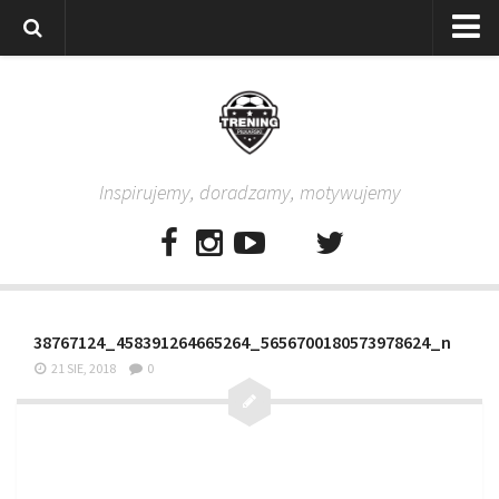
Strona główna
Wszystkie
Piłkarze
Inspirujemy, doradzamy, motywujemy
Rodzice
Trenerzy
Testy piłkarskie
Baza video
38767124_458391264665264_5656700180573978624_n
Baza ćwiczeń
21 SIE, 2018
0
Pro Training
Aplikacja
Aplikacja Pro Training – Trening Piłkarski
Plan treningowy “Piłkarski W-F w domu”