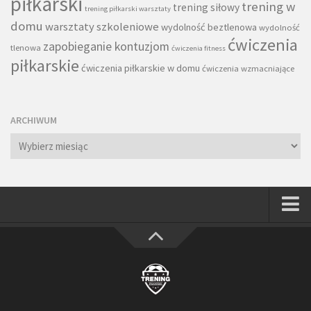
piłkarski
trening w
trening siłowy
trening piłkarski warsztaty
domu
warsztaty szkoleniowe
wydolność beztlenowa
wydolność
ćwiczenia
zapobieganie kontuzjom
tlenowa
ćwiczenia fitness
piłkarskie
ćwiczenia piłkarskie w domu
ćwiczenia wzmacniające
ARCHIWUM
Archiwum
Strona główna
Wszystkie
Piłkarze
Rodzice