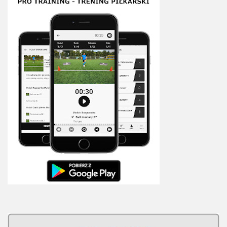
Plan treningowy szybkość i dynamika
Program przygotowania fizycznego
Program treningu siłowego
Program treningu biegowego
Sklep
Edukacja
Plany treningowe
Aplikacja Pro Training
Sprzęt treningowy
Kontakt
O nas
Od autorów
Kontakt