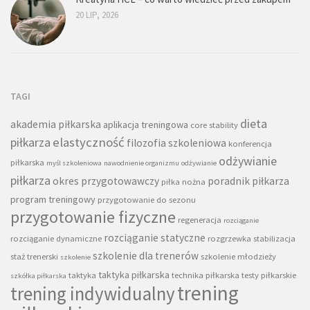
20 LIP, 2026
TAGI
dieta
akademia piłkarska
aplikacja treningowa
core stability
piłkarza
elastyczność
filozofia szkoleniowa
konferencja
odżywianie
piłkarska
myśl szkoleniowa
nawodnienie organizmu
odżywianie
piłkarza
okres przygotowawczy
poradnik piłkarza
piłka nożna
program treningowy
przygotowanie do sezonu
przygotowanie fizyczne
regeneracja
rozciąganie
rozciąganie statyczne
rozciąganie dynamiczne
rozgrzewka
stabilizacja
szkolenie dla trenerów
staż trenerski
szkolenie młodzieży
szkolenie
taktyka piłkarska
taktyka
technika piłkarska
testy piłkarskie
szkółka piłkarska
trening
trening indywidualny