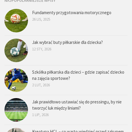
NAJPOPULARNIEJSZE WPISY
Fundamenty przygotowania motorycznego
26 LIS, 2025
Jak wybrać buty piłkarskie dla dziecka?
12 STY, 2026
Szkółka piłkarska dla dzieci – gdzie zapisać dziecko
na zajęcia sportowe?
2 LUT, 2026
Jak prawidłowo ustawiać się do pressingu, by nie
tworzyć luk między liniami?
1 LIP, 2026
Kreatyna HCL – co warto wiedzieć przed zakupem