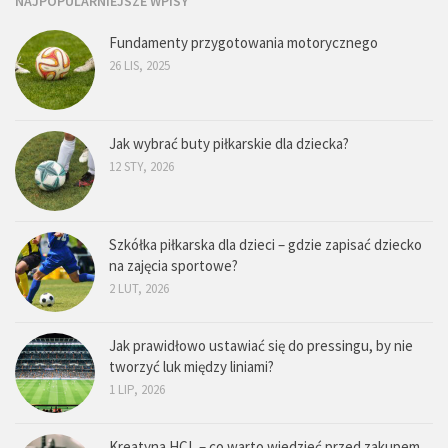
NAJPOPULARNIEJSZE WPISY
Fundamenty przygotowania motorycznego
26 LIS, 2025
Jak wybrać buty piłkarskie dla dziecka?
12 STY, 2026
Szkółka piłkarska dla dzieci – gdzie zapisać dziecko
na zajęcia sportowe?
2 LUT, 2026
Jak prawidłowo ustawiać się do pressingu, by nie
tworzyć luk między liniami?
1 LIP, 2026
Kreatyna HCL – co warto wiedzieć przed zakupem