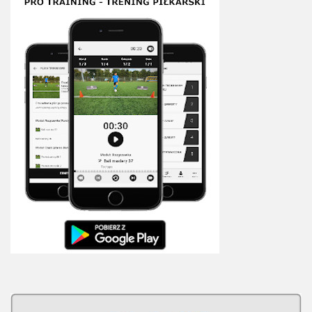
Plan treningowy szybkość i dynamika
Program przygotowania fizycznego
Program treningu siłowego
Program treningu biegowego
Sklep
Edukacja
Plany treningowe
Aplikacja Pro Training
Sprzęt treningowy
Kontakt
O nas
Od autorów
Kontakt