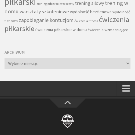
piłkarski
trening w
trening siłowy
trening piłkarski warsztaty
domu
warsztaty szkoleniowe
wydolność beztlenowa
wydolność
ćwiczenia
zapobieganie kontuzjom
tlenowa
ćwiczenia fitness
piłkarskie
ćwiczenia piłkarskie w domu
ćwiczenia wzmacniające
ARCHIWUM
Archiwum
Strona główna
Wszystkie
Piłkarze
Rodzice