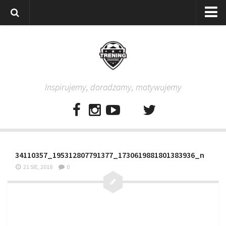
Strona główna
Wszystkie
Piłkarze
Inspirujemy, doradzamy, motywujemy
Rodzice
Trenerzy
Testy piłkarskie
Baza video
34110357_195312807791377_1730619881801383936_n
Baza ćwiczeń
21 SIE, 2018
0
Pro Training
Aplikacja
Aplikacja Pro Training – Trening Piłkarski
Plan treningowy “Piłkarski W-F w domu”