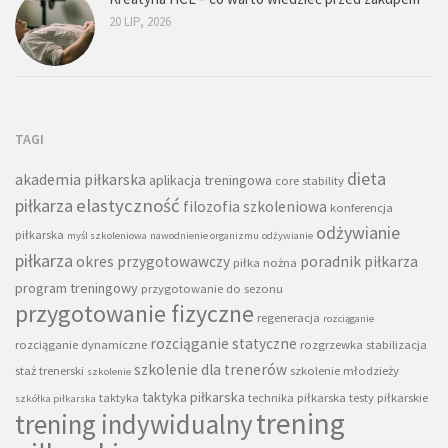
20 LIP, 2026
TAGI
dieta
akademia piłkarska
aplikacja treningowa
core stability
piłkarza
elastyczność
filozofia szkoleniowa
konferencja
odżywianie
piłkarska
myśl szkoleniowa
nawodnienie organizmu
odżywianie
piłkarza
okres przygotowawczy
poradnik piłkarza
piłka nożna
program treningowy
przygotowanie do sezonu
przygotowanie fizyczne
regeneracja
rozciąganie
rozciąganie statyczne
rozciąganie dynamiczne
rozgrzewka
stabilizacja
szkolenie dla trenerów
staż trenerski
szkolenie młodzieży
szkolenie
taktyka piłkarska
taktyka
technika piłkarska
testy piłkarskie
szkółka piłkarska
trening
trening indywidualny