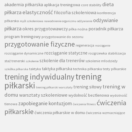
dieta
akademia piłkarska
aplikacja treningowa
core stability
piłkarza
elastyczność
filozofia szkoleniowa
konferencja
odżywianie
piłkarska
myśl szkoleniowa
nawodnienie organizmu
odżywianie
piłkarza
okres przygotowawczy
poradnik piłkarza
piłka nożna
program treningowy
przygotowanie do sezonu
przygotowanie fizyczne
regeneracja
rozciąganie
rozciąganie statyczne
rozciąganie dynamiczne
rozgrzewka
stabilizacja
szkolenie dla trenerów
staż trenerski
szkolenie młodzieży
szkolenie
taktyka piłkarska
taktyka
technika piłkarska
testy piłkarskie
szkółka piłkarska
trening
trening indywidualny
piłkarski
trening w
trening siłowy
trening piłkarski warsztaty
domu
warsztaty szkoleniowe
wydolność beztlenowa
wydolność
ćwiczenia
zapobieganie kontuzjom
tlenowa
ćwiczenia fitness
piłkarskie
ćwiczenia piłkarskie w domu
ćwiczenia wzmacniające