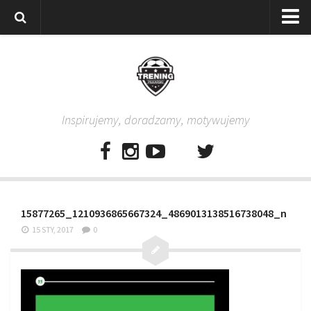
Strona główna
Wszystkie
Piłkarze
Inspirujemy, doradzamy, motywujemy
Rodzice
Trenerzy
Testy piłkarskie
Baza video
15877265_1210936865667324_4869013138516738048_n
Baza ćwiczeń
15 STY, 2017
0
Pro Training
Aplikacja
Aplikacja Pro Training – Trening Piłkarski
Plan treningowy “Piłkarski W-F w domu”