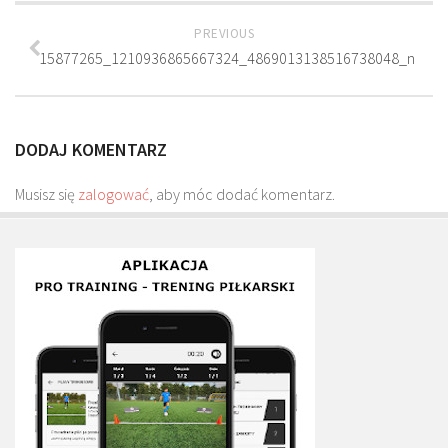
Plan treningowy szybkość i dynamika
PREVIOUS
Program przygotowania fizycznego
15877265_1210936865667324_4869013138516738048_n
Program treningu siłowego
Program treningu biegowego
DODAJ KOMENTARZ
Sklep
Edukacja
Musisz się
zalogować
, aby móc dodać komentarz.
Plany treningowe
Aplikacja Pro Training
Sprzęt treningowy
Kontakt
O nas
Od autorów
Kontakt