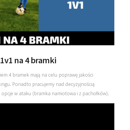
1v1 na 4 bramki
niem 4 bramek mają na celu poprawę jakości
ngu. Ponadto pracujemy nad decyzyjnością
2 opcje w ataku (bramka namiotowa i z pachołków).