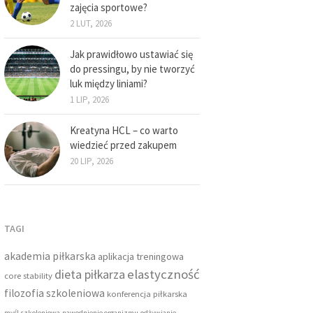
zajęcia sportowe?
2 LUT, 2026
Jak prawidłowo ustawiać się
do pressingu, by nie tworzyć
luk między liniami?
1 LIP, 2026
Kreatyna HCL – co warto
wiedzieć przed zakupem
20 LIP, 2026
TAGI
akademia piłkarska
aplikacja treningowa
dieta piłkarza
elastyczność
core stability
filozofia szkoleniowa
konferencja piłkarska
myśl szkoleniowa
nawodnienie organizmu
odżywianie