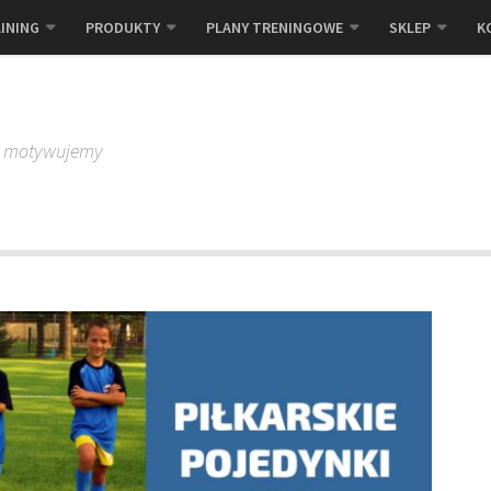
INING
PRODUKTY
PLANY TRENINGOWE
SKLEP
K
, motywujemy