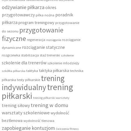
odżywianie piłkarza
okres
przygotowawczy
poradnik
piłka nożna
piłkarza
program treningowy
przygotowanie
przygotowanie
do sezonu
fizyczne
regeneracja
rozciąganie
rozciąganie
rozciąganie statyczne
dynamiczne
rozgrzewka
stabilizacja
staż trenerski
szkolenie
szkolenie dla trenerów
szkolenie młodzieży
taktyka piłkarska
taktyka
technika
szkółka piłkarska
trening
piłkarska
testy piłkarskie
trening
indywidualny
piłkarski
trening piłkarski warsztaty
trening w domu
trening siłowy
warsztaty szkoleniowe
wydolność
beztlenowa
wydolność tlenowa
zapobieganie kontuzjom
ćwiczenia fitness