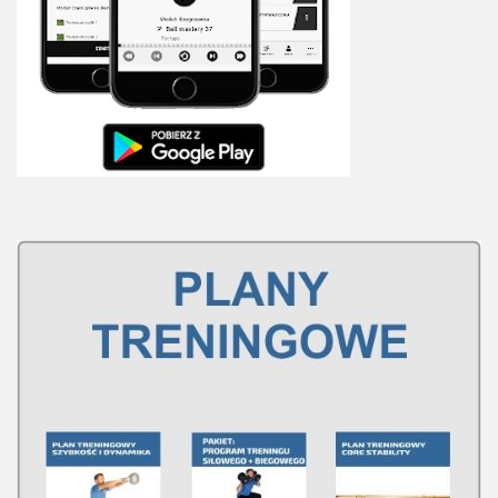
Plan treningowy szybkość i dynamika
Program przygotowania fizycznego
Program treningu siłowego
Program treningu biegowego
Sklep
Edukacja
Plany treningowe
Aplikacja Pro Training
Sprzęt treningowy
Kontakt
O nas
Od autorów
Kontakt