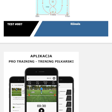
Sprzęt treningowy
Poręcze do ćwiczeń PRO TRAINING
Drążki do ćwiczeń PRO TRAINING
Guma oporowa PRO TRAINING
PRODUKTY
Piłkarska Kuchnia
Poradnik Piłkarza
Zeszyt Trenera
Dziennik Piłkarza
Planer Trenera – dziennik, konspekty, notatki
Plany treningowe
Program treningowy zapobieganie kontuzjom
Plan treningowy core stability