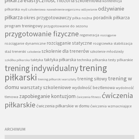
piłkarza
elastyczność
filozofia szkoleniowa
konferencja
odżywianie
piłkarska
myśl szkoleniowa
nawodnienie organizmu
odżywianie
piłkarza
okres przygotowawczy
poradnik piłkarza
piłka nożna
program treningowy
przygotowanie do sezonu
przygotowanie fizyczne
regeneracja
rozciąganie
rozciąganie statyczne
rozciąganie dynamiczne
rozgrzewka
stabilizacja
szkolenie dla trenerów
staż trenerski
szkolenie młodzieży
szkolenie
taktyka piłkarska
taktyka
technika piłkarska
testy piłkarskie
szkółka piłkarska
trening
trening indywidualny
piłkarski
trening w
trening siłowy
trening piłkarski warsztaty
domu
warsztaty szkoleniowe
wydolność beztlenowa
wydolność
ćwiczenia
zapobieganie kontuzjom
tlenowa
ćwiczenia fitness
piłkarskie
ćwiczenia piłkarskie w domu
ćwiczenia wzmacniające
ARCHIWUM
Archiwum