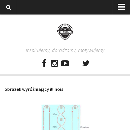
Strona główna
Wszystkie
Piłkarze
Inspirujemy, doradzamy, motywujemy
Rodzice
Trenerzy
Testy piłkarskie
Baza video
obrazek wyróżniający illinois
Baza ćwiczeń
Pro Training
Aplikacja
Aplikacja Pro Training – Trening Piłkarski
Plan treningowy “Piłkarski W-F w domu”