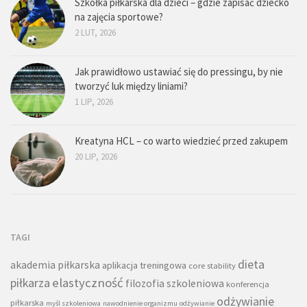
Szkółka piłkarska dla dzieci – gdzie zapisać dziecko
na zajęcia sportowe?
2 LUT, 2026
Jak prawidłowo ustawiać się do pressingu, by nie
tworzyć luk między liniami?
1 LIP, 2026
Kreatyna HCL – co warto wiedzieć przed zakupem
20 LIP, 2026
TAGI
dieta
akademia piłkarska
aplikacja treningowa
core stability
piłkarza
elastyczność
filozofia szkoleniowa
konferencja
odżywianie
piłkarska
myśl szkoleniowa
nawodnienie organizmu
odżywianie