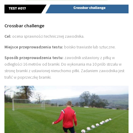
Sprzęt treningowy
Poręcze do ćwiczeń PRO TRAINING
Crossbar challenge
Drążki do ćwiczeń PRO TRAINING
Cel:
ocena sprawności technicznej zawodnika.
Guma oporowa PRO TRAINING
Miejsce przeprowadzenia testu:
boisko trawiaste lub sztuczne.
PRODUKTY
Sposób przeprowadzenia testu:
zawodnik ustawiony z piłką w
Piłkarska Kuchnia
odległości 16 metrów od bramki. Do wykonania ma 10 prób strzału w
Poradnik Piłkarza
stronę bramki z ustawionej nieruchomo piłki. Zadaniem zawodnika jest
trafić w poprzeczkę bramki.
Zeszyt Trenera
Dziennik Piłkarza
Planer Trenera – dziennik, konspekty, notatki
Plany treningowe
Program treningowy zapobieganie kontuzjom
Plan treningowy core stability