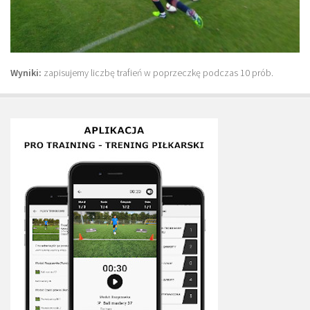
Plan treningowy szybkość i dynamika
Program przygotowania fizycznego
Program treningu siłowego
Wyniki:
zapisujemy liczbę trafień w poprzeczkę podczas 10 prób.
Program treningu biegowego
Sklep
Edukacja
Plany treningowe
Aplikacja Pro Training
Sprzęt treningowy
Kontakt
O nas
Od autorów
Kontakt