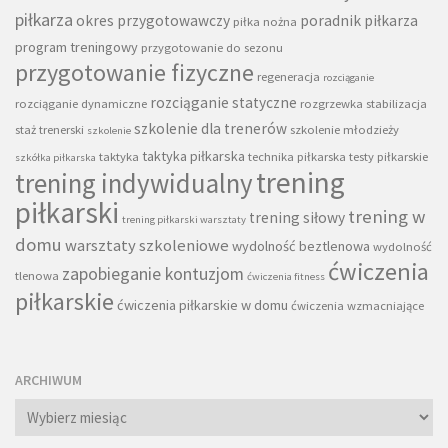
piłkarza
okres przygotowawczy
poradnik piłkarza
piłka nożna
program treningowy
przygotowanie do sezonu
przygotowanie fizyczne
regeneracja
rozciąganie
rozciąganie statyczne
rozciąganie dynamiczne
rozgrzewka
stabilizacja
szkolenie dla trenerów
staż trenerski
szkolenie młodzieży
szkolenie
taktyka piłkarska
taktyka
technika piłkarska
testy piłkarskie
szkółka piłkarska
trening
trening indywidualny
piłkarski
trening w
trening siłowy
trening piłkarski warsztaty
domu
warsztaty szkoleniowe
wydolność beztlenowa
wydolność
ćwiczenia
zapobieganie kontuzjom
tlenowa
ćwiczenia fitness
piłkarskie
ćwiczenia piłkarskie w domu
ćwiczenia wzmacniające
ARCHIWUM
Archiwum