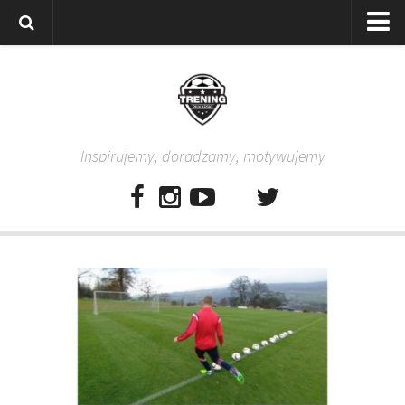
Strona główna
Wszystkie
Piłkarze
Inspirujemy, doradzamy, motywujemy
Rodzice
Trenerzy
Testy piłkarskie
Baza video
Baza ćwiczeń
Pro Training
Aplikacja
Aplikacja Pro Training – Trening Piłkarski
Plan treningowy “Piłkarski W-F w domu”