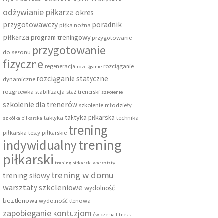
odżywianie piłkarza
okres
przygotowawczy
poradnik
piłka nożna
piłkarza
program treningowy
przygotowanie
przygotowanie
do sezonu
fizyczne
regeneracja
rozciąganie
rozciąganie
rozciąganie statyczne
dynamiczne
rozgrzewka
stabilizacja
staż trenerski
szkolenie
szkolenie dla trenerów
szkolenie młodzieży
taktyka piłkarska
taktyka
technika
szkółka piłkarska
trening
piłkarska
testy piłkarskie
trening
indywidualny
piłkarski
trening piłkarski warsztaty
trening w domu
trening siłowy
warsztaty szkoleniowe
wydolność
beztlenowa
wydolność tlenowa
zapobieganie kontuzjom
ćwiczenia fitness