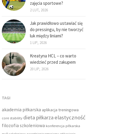
zajęcia sportowe?
2 LUT, 2026
Jak prawidłowo ustawiać się
do pressingu, by nie tworzyć
luk między liniami?
1 LIP, 2026
Kreatyna HCL – co warto
wiedzieć przed zakupem
20 LIP, 2026
TAGI
akademia piłkarska
aplikacja treningowa
dieta piłkarza
elastyczność
core stability
filozofia szkoleniowa
konferencja piłkarska
myśl szkoleniowa
nawodnienie organizmu
odżywianie