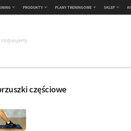
INING
PRODUKTY
PLANY TRENINGOWE
SKLEP
K
, motywujemy
brzuszki częściowe