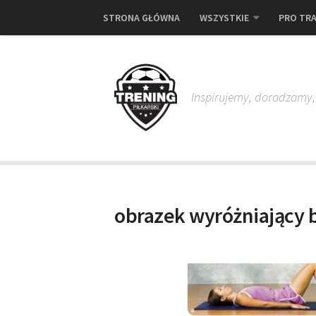
STRONA GŁÓWNA
WSZYSTKIE
PRO TRA
Inspirujemy, doradzamy
obrazek wyróżniający 