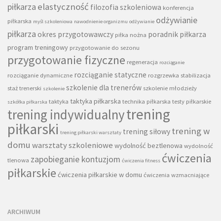
piłkarza
elastyczność
filozofia szkoleniowa
konferencja
odżywianie
piłkarska
myśl szkoleniowa
nawodnienie organizmu
odżywianie
piłkarza
okres przygotowawczy
poradnik piłkarza
piłka nożna
program treningowy
przygotowanie do sezonu
przygotowanie fizyczne
regeneracja
rozciąganie
rozciąganie statyczne
rozciąganie dynamiczne
rozgrzewka
stabilizacja
szkolenie dla trenerów
staż trenerski
szkolenie młodzieży
szkolenie
taktyka piłkarska
taktyka
technika piłkarska
testy piłkarskie
szkółka piłkarska
trening
trening indywidualny
piłkarski
trening w
trening siłowy
trening piłkarski warsztaty
domu
warsztaty szkoleniowe
wydolność beztlenowa
wydolność
ćwiczenia
zapobieganie kontuzjom
tlenowa
ćwiczenia fitness
piłkarskie
ćwiczenia piłkarskie w domu
ćwiczenia wzmacniające
ARCHIWUM