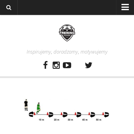
Strona główna
Wszystkie
Piłkarze
Inspirujemy, doradzamy, motywujemy
Rodzice
Trenerzy
Testy piłkarskie
Baza video
Baza ćwiczeń
Pro Training
Aplikacja
Aplikacja Pro Training – Trening Piłkarski
Plan treningowy “Piłkarski W-F w domu”