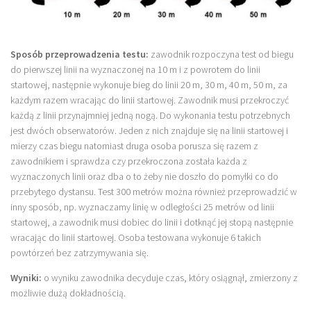
Plan treningowy szybkość i dynamika
Program przygotowania fizycznego
Sposób przeprowadzenia testu:
zawodnik rozpoczyna test od biegu
Program treningu siłowego
do pierwszej linii na wyznaczonej na 10 m i z powrotem do linii
Program treningu biegowego
startowej, następnie wykonuje bieg do linii 20 m, 30 m, 40 m, 50 m, za
każdym razem wracając do linii startowej. Zawodnik musi przekroczyć
Sklep
każdą z linii przynajmniej jedną nogą. Do wykonania testu potrzebnych
Edukacja
jest dwóch obserwatorów. Jeden z nich znajduje się na linii startowej i
mierzy czas biegu natomiast druga osoba porusza się razem z
Plany treningowe
zawodnikiem i sprawdza czy przekroczona została każda z
Aplikacja Pro Training
wyznaczonych linii oraz dba o to żeby nie doszło do pomyłki co do
przebytego dystansu. Test 300 metrów można również przeprowadzić w
Sprzęt treningowy
inny sposób, np. wyznaczamy linię w odległości 25 metrów od linii
Kontakt
startowej, a zawodnik musi dobiec do linii i dotknąć jej stopą następnie
wracając do linii startowej. Osoba testowana wykonuje 6 takich
O nas
powtórzeń bez zatrzymywania się.
Od autorów
Wyniki:
o wyniku zawodnika decyduje czas, który osiągnął, zmierzony z
Kontakt
możliwie dużą dokładnością.