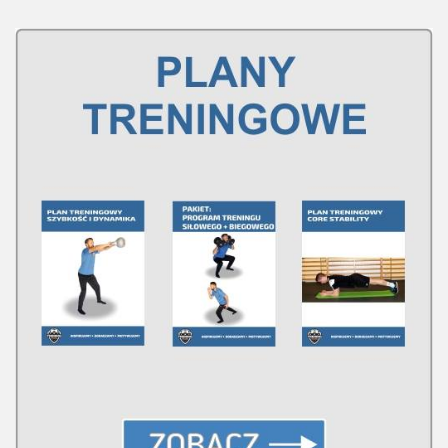
Plan treningowy szybkość i dynamika
Program przygotowania fizycznego
Program treningu siłowego
Program treningu biegowego
Sklep
Edukacja
Plany treningowe
Aplikacja Pro Training
Sprzęt treningowy
Kontakt
O nas
Od autorów
Kontakt