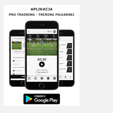
Sprzęt treningowy
Poręcze do ćwiczeń PRO TRAINING
Drążki do ćwiczeń PRO TRAINING
Guma oporowa PRO TRAINING
PRODUKTY
Piłkarska Kuchnia
Poradnik Piłkarza
Zeszyt Trenera
Dziennik Piłkarza
Planer Trenera – dziennik, konspekty, notatki
Plany treningowe
Program treningowy zapobieganie kontuzjom
Plan treningowy core stability