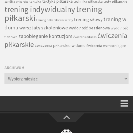
taktyka piłkarska
taktyka
technika piłkarska
testy piłkarskie
szkółka piłkarska
trening
trening indywidualny
piłkarski
trening w
trening siłowy
trening piłkarski warsztaty
domu
warsztaty szkoleniowe
wydolność beztlenowa
wydolność
ćwiczenia
zapobieganie kontuzjom
tlenowa
ćwiczenia fitness
piłkarskie
ćwiczenia piłkarskie w domu
ćwiczenia wzmacniające
ARCHIWUM
Archiwum
Strona główna
Wszystkie