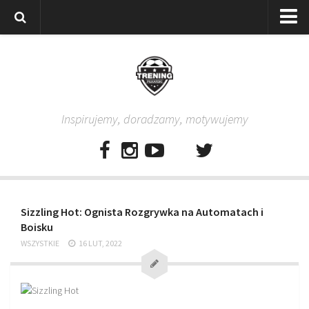
Strona główna
Wszystkie
Piłkarze
Inspirujemy, doradzamy, motywujemy
Rodzice
Trenerzy
Testy piłkarskie
Baza video
Sizzling Hot: Ognista Rozgrywka na Automatach i
Baza ćwiczeń
Boisku
Pro Training
WSZYSTKIE
16 LUT, 2022
Aplikacja
Aplikacja Pro Training – Trening Piłkarski
Plan treningowy “Piłkarski W-F w domu”