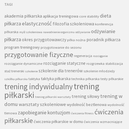
TAGI
dieta
akademia piłkarska
aplikacja treningowa
core stability
piłkarza
elastyczność
filozofia szkoleniowa
konferencja
odżywianie
piłkarska
myśl szkoleniowa
nawodnienie organizmu
odżywianie
piłkarza
okres przygotowawczy
poradnik piłkarza
piłka nożna
program treningowy
przygotowanie do sezonu
przygotowanie fizyczne
regeneracja
rozciąganie
rozciąganie statyczne
rozciąganie dynamiczne
rozgrzewka
stabilizacja
szkolenie dla trenerów
staż trenerski
szkolenie młodzieży
szkolenie
taktyka piłkarska
taktyka
technika piłkarska
testy piłkarskie
szkółka piłkarska
trening
trening indywidualny
piłkarski
trening w
trening siłowy
trening piłkarski warsztaty
domu
warsztaty szkoleniowe
wydolność beztlenowa
wydolność
ćwiczenia
zapobieganie kontuzjom
tlenowa
ćwiczenia fitness
piłkarskie
ćwiczenia piłkarskie w domu
ćwiczenia wzmacniające