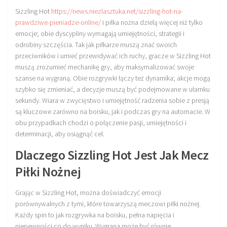
Sizzling Hot
https://news.niezlasztuka.net/sizzling-hot-na-
prawdziwe-pieniadze-online/
i piłka nożna dzielą więcej niż tylko
emocje; obie dyscypliny wymagają umiejętności, strategii i
odrobiny szczęścia. Tak jak piłkarze muszą znać swoich
przeciwników i umieć przewidywać ich ruchy, gracze w Sizzling Hot
muszą zrozumieć mechanikę gry, aby maksymalizować swoje
szanse na wygraną. Obie rozgrywki łączy też dynamika; akcje mogą
szybko się zmieniać, a decyzje muszą być podejmowane w ułamku
sekundy. Wiara w zwycięstwo i umiejętność radzenia sobie z presją
są kluczowe zarówno na boisku, jak i podczas gry na automacie. W
obu przypadkach chodzi o połączenie pasji, umiejętności i
determinacji, aby osiągnąć cel.
Dlaczego Sizzling Hot Jest Jak Mecz
Piłki Nożnej
Grając w Sizzling Hot, można doświadczyć emocji
porównywalnych z tymi, które towarzyszą meczowi piłki nożnej.
Każdy spin to jak rozgrywka na boisku, pełna napięcia i
niepewności co do wyniku. Wygrana może być równie