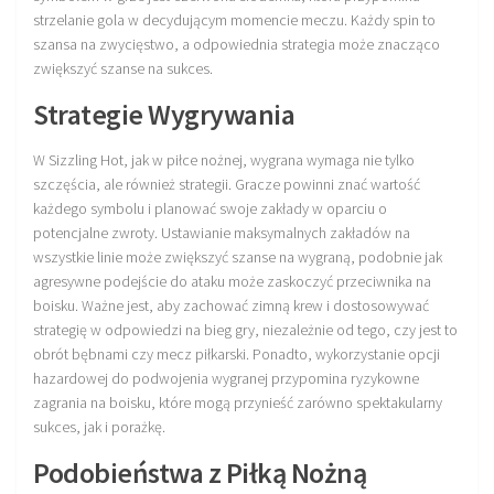
Plan treningowy szybkość i dynamika
strzelanie gola w decydującym momencie meczu. Każdy spin to
szansa na zwycięstwo, a odpowiednia strategia może znacząco
Program przygotowania fizycznego
zwiększyć szanse na sukces.
Program treningu siłowego
Strategie Wygrywania
Program treningu biegowego
W Sizzling Hot, jak w piłce nożnej, wygrana wymaga nie tylko
Sklep
szczęścia, ale również strategii. Gracze powinni znać wartość
Edukacja
każdego symbolu i planować swoje zakłady w oparciu o
potencjalne zwroty. Ustawianie maksymalnych zakładów na
Plany treningowe
wszystkie linie może zwiększyć szanse na wygraną, podobnie jak
Aplikacja Pro Training
agresywne podejście do ataku może zaskoczyć przeciwnika na
boisku. Ważne jest, aby zachować zimną krew i dostosowywać
Sprzęt treningowy
strategię w odpowiedzi na bieg gry, niezależnie od tego, czy jest to
Kontakt
obrót bębnami czy mecz piłkarski. Ponadto, wykorzystanie opcji
hazardowej do podwojenia wygranej przypomina ryzykowne
O nas
zagrania na boisku, które mogą przynieść zarówno spektakularny
sukces, jak i porażkę.
Od autorów
Kontakt
Podobieństwa z Piłką Nożną