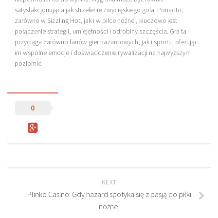
satysfakcjonująca jak strzelenie zwycięskiego gola. Ponadto,
zarówno w Sizzling Hot, jak i w piłce nożnej, kluczowe jest
połączenie strategii, umiejętności i odrobiny szczęścia. Gra ta
przyciąga zarówno fanów gier hazardowych, jak i sportu, oferując
im wspólne emocje i doświadczenie rywalizacji na najwyższym
poziomie.
0
NEXT
Plinko Casino: Gdy hazard spotyka się z pasją do piłki
nożnej