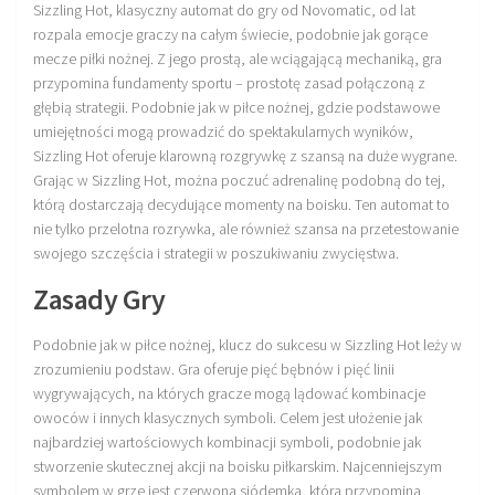
Sizzling Hot, klasyczny automat do gry od Novomatic, od lat
Sprzęt treningowy
rozpala emocje graczy na całym świecie, podobnie jak gorące
mecze piłki nożnej. Z jego prostą, ale wciągającą mechaniką, gra
Poręcze do ćwiczeń PRO TRAINING
przypomina fundamenty sportu – prostotę zasad połączoną z
Drążki do ćwiczeń PRO TRAINING
głębią strategii. Podobnie jak w piłce nożnej, gdzie podstawowe
umiejętności mogą prowadzić do spektakularnych wyników,
Guma oporowa PRO TRAINING
Sizzling Hot oferuje klarowną rozgrywkę z szansą na duże wygrane.
PRODUKTY
Grając w Sizzling Hot, można poczuć adrenalinę podobną do tej,
którą dostarczają decydujące momenty na boisku. Ten automat to
Piłkarska Kuchnia
nie tylko przelotna rozrywka, ale również szansa na przetestowanie
swojego szczęścia i strategii w poszukiwaniu zwycięstwa.
Poradnik Piłkarza
Zeszyt Trenera
Zasady Gry
Dziennik Piłkarza
Podobnie jak w piłce nożnej, klucz do sukcesu w Sizzling Hot leży w
Planer Trenera – dziennik, konspekty, notatki
zrozumieniu podstaw. Gra oferuje pięć bębnów i pięć linii
wygrywających, na których gracze mogą lądować kombinacje
Plany treningowe
owoców i innych klasycznych symboli. Celem jest ułożenie jak
Program treningowy zapobieganie kontuzjom
najbardziej wartościowych kombinacji symboli, podobnie jak
stworzenie skutecznej akcji na boisku piłkarskim. Najcenniejszym
Plan treningowy core stability
symbolem w grze jest czerwona siódemka, która przypomina