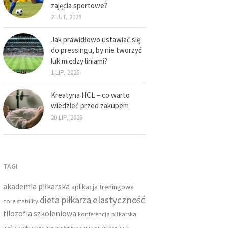
zajęcia sportowe?
2 LUT, 2026
Jak prawidłowo ustawiać się
do pressingu, by nie tworzyć
luk między liniami?
1 LIP, 2026
Kreatyna HCL – co warto
wiedzieć przed zakupem
20 LIP, 2026
TAGI
akademia piłkarska
aplikacja treningowa
dieta piłkarza
elastyczność
core stability
filozofia szkoleniowa
konferencja piłkarska
myśl szkoleniowa
nawodnienie organizmu
odżywianie