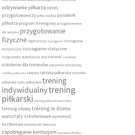
odżywianie piłkarza
okres
przygotowawczy
poradnik
piłka nożna
piłkarza
program treningowy
przygotowanie
przygotowanie
do sezonu
fizyczne
regeneracja
rozciąganie
rozciąganie
rozciąganie statyczne
dynamiczne
rozgrzewka
stabilizacja
staż trenerski
szkolenie
szkolenie dla trenerów
szkolenie młodzieży
taktyka piłkarska
taktyka
technika
szkółka piłkarska
trening
piłkarska
testy piłkarskie
trening
indywidualny
piłkarski
trening piłkarski warsztaty
trening w domu
trening siłowy
warsztaty szkoleniowe
wydolność
beztlenowa
wydolność tlenowa
zapobieganie kontuzjom
ćwiczenia fitness