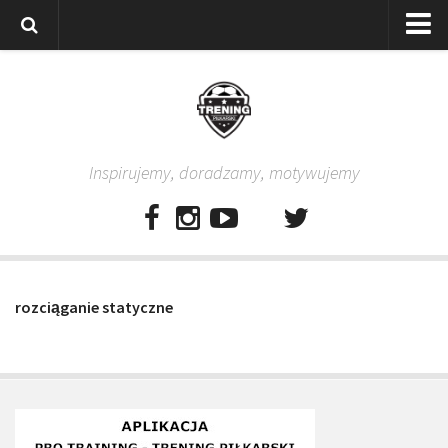
Strona główna
Wszystkie
Piłkarze
Inspirujemy, doradzamy, motywujemy
Rodzice
Trenerzy
Testy piłkarskie
Baza video
rozciąganie statyczne
Baza ćwiczeń
Pro Training
Aplikacja
Aplikacja Pro Training – Trening Piłkarski
Plan treningowy “Piłkarski W-F w domu”