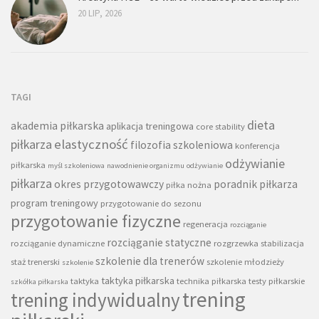
20 LIP, 2026
TAGI
dieta
akademia piłkarska
aplikacja treningowa
core stability
piłkarza
elastyczność
filozofia szkoleniowa
konferencja
odżywianie
piłkarska
myśl szkoleniowa
nawodnienie organizmu
odżywianie
piłkarza
okres przygotowawczy
poradnik piłkarza
piłka nożna
program treningowy
przygotowanie do sezonu
przygotowanie fizyczne
regeneracja
rozciąganie
rozciąganie statyczne
rozciąganie dynamiczne
rozgrzewka
stabilizacja
szkolenie dla trenerów
staż trenerski
szkolenie młodzieży
szkolenie
taktyka piłkarska
taktyka
technika piłkarska
testy piłkarskie
szkółka piłkarska
trening
trening indywidualny