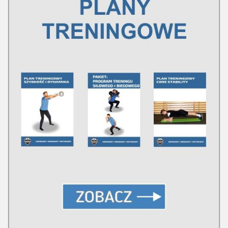
Plan treningowy szybkość i dynamika
Program przygotowania fizycznego
Program treningu siłowego
Program treningu biegowego
Sklep
Edukacja
Plany treningowe
Aplikacja Pro Training
Sprzęt treningowy
Kontakt
O nas
Od autorów
Kontakt