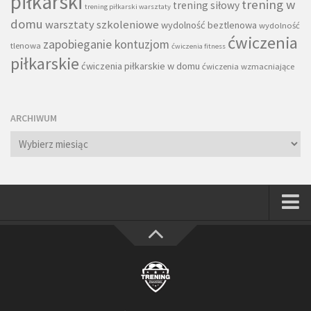
piłkarski
trening w
trening siłowy
trening piłkarski warsztaty
domu
warsztaty szkoleniowe
wydolność beztlenowa
wydolność
ćwiczenia
zapobieganie kontuzjom
tlenowa
ćwiczenia fitness
piłkarskie
ćwiczenia piłkarskie w domu
ćwiczenia wzmacniające
ARCHIWUM
Archiwum
Strona główna
Wszystkie
Piłkarze
Rodzice