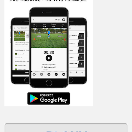
Sprzęt treningowy
Poręcze do ćwiczeń PRO TRAINING
Drążki do ćwiczeń PRO TRAINING
Guma oporowa PRO TRAINING
PRODUKTY
Piłkarska Kuchnia
Poradnik Piłkarza
Zeszyt Trenera
Dziennik Piłkarza
Planer Trenera – dziennik, konspekty, notatki
Plany treningowe
Program treningowy zapobieganie kontuzjom
Plan treningowy core stability