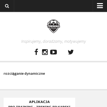
Strona główna
Wszystkie
Piłkarze
Inspirujemy, doradzamy, motywujemy
Rodzice
Trenerzy
Testy piłkarskie
Baza video
rozciąganie dynamiczne
Baza ćwiczeń
Pro Training
Aplikacja
Aplikacja Pro Training – Trening Piłkarski
Plan treningowy “Piłkarski W-F w domu”