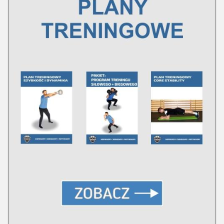
Plan treningowy szybkość i dynamika
Program przygotowania fizycznego
Program treningu siłowego
Program treningu biegowego
Sklep
Edukacja
Plany treningowe
Aplikacja Pro Training
Sprzęt treningowy
Kontakt
O nas
Od autorów
Kontakt