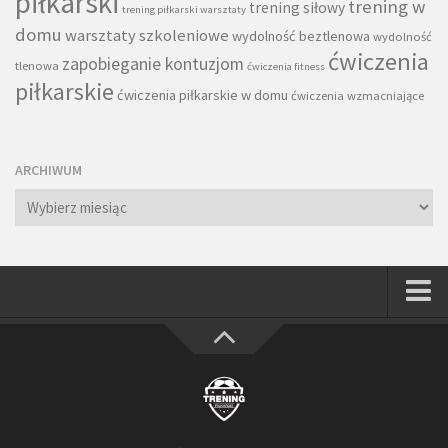
piłkarski
trening w
trening siłowy
trening piłkarski warsztaty
domu
warsztaty szkoleniowe
wydolność beztlenowa
wydolność
ćwiczenia
zapobieganie kontuzjom
tlenowa
ćwiczenia fitness
piłkarskie
ćwiczenia piłkarskie w domu
ćwiczenia wzmacniające
ARCHIWUM
Archiwum
Strona główna
Wszystkie
Piłkarze
Rodzice