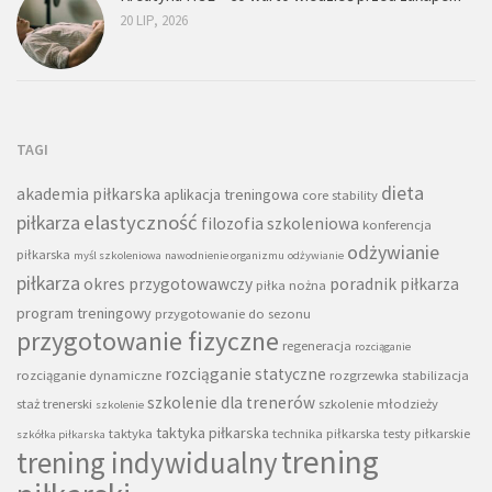
20 LIP, 2026
TAGI
dieta
akademia piłkarska
aplikacja treningowa
core stability
piłkarza
elastyczność
filozofia szkoleniowa
konferencja
odżywianie
piłkarska
myśl szkoleniowa
nawodnienie organizmu
odżywianie
piłkarza
okres przygotowawczy
poradnik piłkarza
piłka nożna
program treningowy
przygotowanie do sezonu
przygotowanie fizyczne
regeneracja
rozciąganie
rozciąganie statyczne
rozciąganie dynamiczne
rozgrzewka
stabilizacja
szkolenie dla trenerów
staż trenerski
szkolenie młodzieży
szkolenie
taktyka piłkarska
taktyka
technika piłkarska
testy piłkarskie
szkółka piłkarska
trening
trening indywidualny