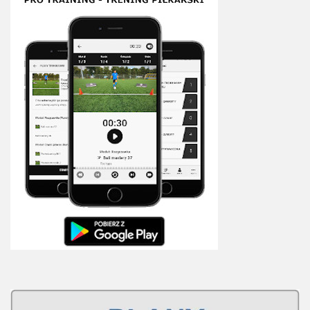
Sprzęt treningowy
Poręcze do ćwiczeń PRO TRAINING
Drążki do ćwiczeń PRO TRAINING
Guma oporowa PRO TRAINING
PRODUKTY
Piłkarska Kuchnia
Poradnik Piłkarza
Zeszyt Trenera
Dziennik Piłkarza
Planer Trenera – dziennik, konspekty, notatki
Plany treningowe
Program treningowy zapobieganie kontuzjom
Plan treningowy core stability