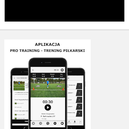
Sprzęt treningowy
Poręcze do ćwiczeń PRO TRAINING
Drążki do ćwiczeń PRO TRAINING
Guma oporowa PRO TRAINING
PRODUKTY
Piłkarska Kuchnia
Poradnik Piłkarza
Zeszyt Trenera
Dziennik Piłkarza
Planer Trenera – dziennik, konspekty, notatki
Plany treningowe
Program treningowy zapobieganie kontuzjom
Plan treningowy core stability