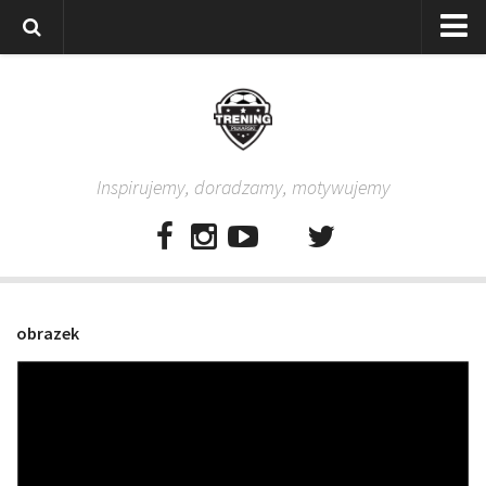
Strona główna
Wszystkie
Piłkarze
Inspirujemy, doradzamy, motywujemy
Rodzice
Trenerzy
Testy piłkarskie
Baza video
obrazek
Baza ćwiczeń
Pro Training
Aplikacja
Aplikacja Pro Training – Trening Piłkarski
Plan treningowy “Piłkarski W-F w domu”