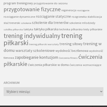
program treningowy
przygotowanie do sezonu
przygotowanie fizyczne
regeneracja
rozciąganie
rozciąganie statyczne
rozciąganie dynamiczne
rozgrzewka
stabilizacja
szkolenie dla trenerów
staż trenerski
szkolenie młodzieży
szkolenie
taktyka piłkarska
taktyka
technika piłkarska
testy piłkarskie
szkółka piłkarska
trening
trening indywidualny
piłkarski
trening w
trening siłowy
trening piłkarski warsztaty
domu
warsztaty szkoleniowe
wydolność beztlenowa
wydolność
ćwiczenia
zapobieganie kontuzjom
tlenowa
ćwiczenia fitness
piłkarskie
ćwiczenia piłkarskie w domu
ćwiczenia wzmacniające
ARCHIWUM
Archiwum