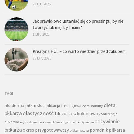
2 LUT, 2026
Jak prawidłowo ustawiać się do pressingu, by nie
tworzyć luk między liniami?
1 LIP, 2026
Kreatyna HCL – co warto wiedzieć przed zakupem
20 LIP, 2026
TAGI
dieta
akademia piłkarska
aplikacja treningowa
core stability
piłkarza
elastyczność
filozofia szkoleniowa
konferencja
odżywianie
piłkarska
myśl szkoleniowa
nawodnienie organizmu
odżywianie
piłkarza
okres przygotowawczy
poradnik piłkarza
piłka nożna