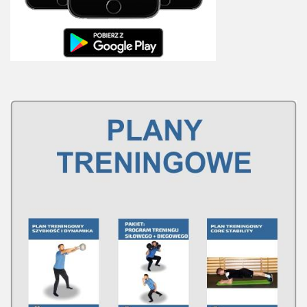
Plan treningowy szybkość i dynamika
Program przygotowania fizycznego
Program treningu siłowego
Program treningu biegowego
Sklep
Edukacja
Plany treningowe
Aplikacja Pro Training
Sprzęt treningowy
Kontakt
O nas
Od autorów
Kontakt